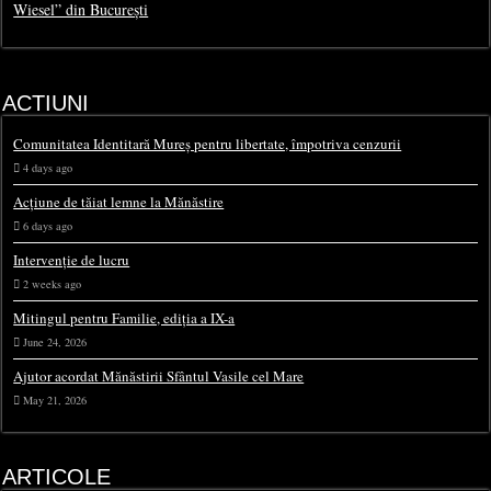
Wiesel” din București
ACTIUNI
Comunitatea Identitară Mureș pentru libertate, împotriva cenzurii
4 days ago
Acțiune de tăiat lemne la Mănăstire
6 days ago
Intervenție de lucru
2 weeks ago
Mitingul pentru Familie, ediția a IX-a
June 24, 2026
Ajutor acordat Mănăstirii Sfântul Vasile cel Mare
May 21, 2026
ARTICOLE