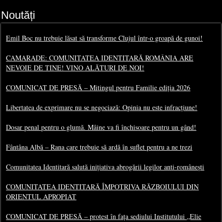
Noutăți
Emil Boc nu trebuie lăsat să transforme Clujul într-o groapă de gunoi!
CAMARADE: COMUNITATEA IDENTITARĂ ROMÂNIA ARE
NEVOIE DE TINE! VINO ALĂTURI DE NOI!
COMUNICAT DE PRESĂ – Mitingul pentru Familie ediția 2026
Libertatea de exprimare nu se negociază: Opinia nu este infracțiune!
Dosar penal pentru o glumă. Mâine va fi închisoare pentru un gând!
Fântâna Albă – Rana care trebuie să ardă în suflet pentru a ne trezi
Comunitatea Identitară salută inițiativa abrogării legilor anti-românești
COMUNITATEA IDENTITARĂ ÎMPOTRIVA RĂZBOIULUI DIN
ORIENTUL APROPIAT
COMUNICAT DE PRESĂ – protest în fața sediului Institutului „Elie