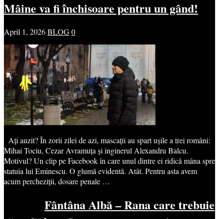
Mâine va fi închisoare pentru un gând!
April 1, 2026
BLOG
0
Ați auzit? În zorii zilei de azi, mascații au spart ușile a trei români:
Mihai Tociu, Cezar Avramuța și inginerul Alexandru Balcu.
Motivul? Un clip pe Facebook în care unul dintre ei ridică mâna spre
statuia lui Eminescu. O glumă evidentă. Atât. Pentru asta avem
acum percheziții, dosare penale …
Fântâna Albă – Rana care trebuie