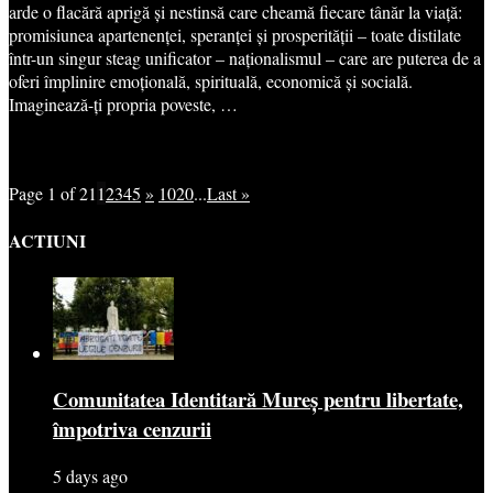
arde o flacără aprigă și nestinsă care cheamă fiecare tânăr la viață:
promisiunea apartenenței, speranței și prosperității – toate distilate
într-un singur steag unificator – naționalismul – care are puterea de a
oferi împlinire emoțională, spirituală, economică și socială.
Imaginează-ți propria poveste, …
Page 1 of 21
1
2
3
4
5
»
10
20
...
Last »
ACTIUNI
Comunitatea Identitară Mureș pentru libertate,
împotriva cenzurii
5 days ago