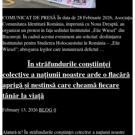
COMUNICAT DE PRESĂ În data de 28 Februarie 2026, Asociația
Comunitatea Identitară România, împreună cu Noua Dreaptă, au
organizat un protest în fața sediului Institutului „Elie Wiesel” din
București. În cadrul acestui eveniment am solicitat: desființarea
Institutului pentru Studierea Holocaustului în România – „Elie
Wiesel”; abrogarea legilor care instaurează delictul …
În străfundurile conștiinței
colective a națiunii noastre arde o flacără
aprigă și nestinsă care cheamă fiecare
tânăr la viață
February 13, 2026
BLOG
0
Alatură-te! În străfundurile conștiinței colective a națiunii noastre