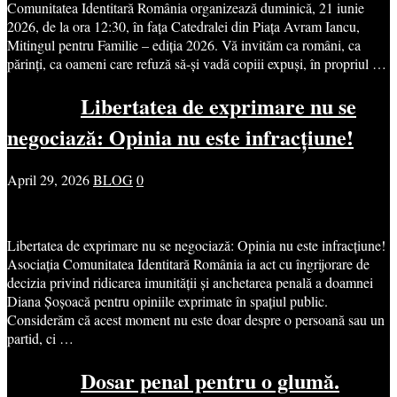
Comunitatea Identitară România organizează duminică, 21 iunie
2026, de la ora 12:30, în fața Catedralei din Piața Avram Iancu,
Mitingul pentru Familie – ediția 2026. Vă invităm ca români, ca
părinți, ca oameni care refuză să-și vadă copiii expuși, în propriul …
Libertatea de exprimare nu se
negociază: Opinia nu este infracțiune!
April 29, 2026
BLOG
0
Libertatea de exprimare nu se negociază: Opinia nu este infracțiune!
Asociația Comunitatea Identitară România ia act cu îngrijorare de
decizia privind ridicarea imunității și anchetarea penală a doamnei
Diana Șoșoacă pentru opiniile exprimate în spațiul public.
Considerăm că acest moment nu este doar despre o persoană sau un
partid, ci …
Dosar penal pentru o glumă.