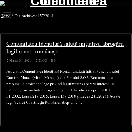
Home
/
Tag Archives: 157/2018
Tag Archives:
157/2018
Comunitatea Identitară salută inițiativa abrogării
legilor anti-românești
March 31, 2026
BLOG
0
Asociația Comunitatea Identitară România salută inițiativa senatorului
Dumitru Manea (Miron Manega), din Partidul S.O.S. România, de a
propune un proiect de lege privind legitimitatea apărării interesului
național, care include abrogarea legilor delictului de opinie (OUG
31/2002, Legea 217/2015, Legea 157/2018 și Legea 241/2025). Aceste
legi încalcă Constituția României, dreptul la …