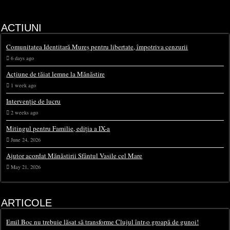
ACTIUNI
Comunitatea Identitară Mureș pentru libertate, împotriva cenzurii
6 days ago
Acțiune de tăiat lemne la Mănăstire
1 week ago
Intervenție de lucru
2 weeks ago
Mitingul pentru Familie, ediția a IX-a
June 24, 2026
Ajutor acordat Mănăstirii Sfântul Vasile cel Mare
May 21, 2026
ARTICOLE
Emil Boc nu trebuie lăsat să transforme Clujul într-o groapă de gunoi!