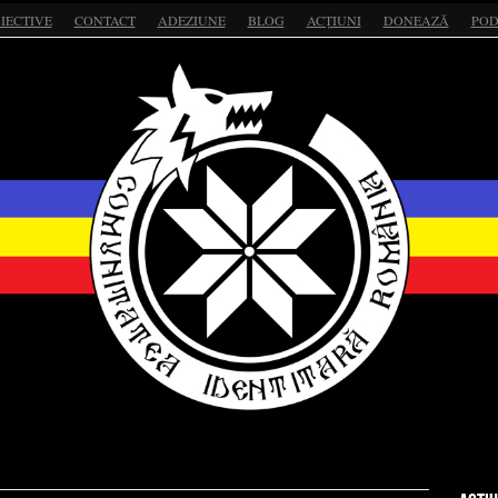
IECTIVE
CONTACT
ADEZIUNE
BLOG
ACȚIUNI
DONEAZĂ
POD