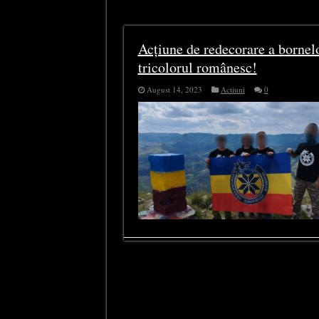
Tag Archives:
Colțești
Acțiune de redecorare a bornelo
tricolorul românesc!
August 14, 2023
Actiuni
0