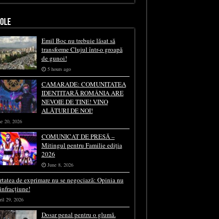
COLE
Emil Boc nu trebuie lăsat să
transforme Clujul într-o groapă
de gunoi!
5 hours ago
CAMARADE: COMUNITATEA
IDENTITARĂ ROMÂNIA ARE
NEVOIE DE TINE! VINO
ALĂTURI DE NOI!
e 20, 2026
COMUNICAT DE PRESĂ –
Mitingul pentru Familie ediția
2026
June 8, 2026
rtatea de exprimare nu se negociază: Opinia nu
 infracțiune!
il 29, 2026
Dosar penal pentru o glumă.