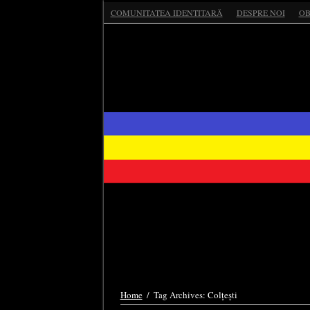
COMUNITATEA IDENTITARĂ
DESPRE NOI
OB
Home
/
Tag Archives: Colțești