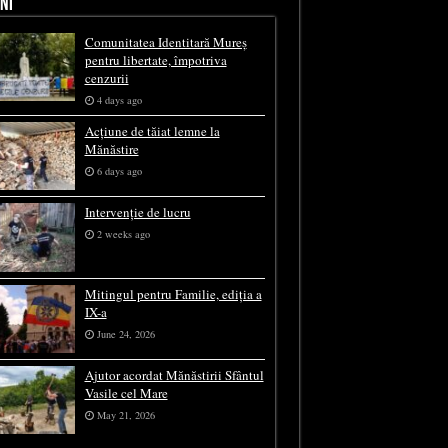
NI
Comunitatea Identitară Mureș
pentru libertate, împotriva
cenzurii
4 days ago
Acțiune de tăiat lemne la
Mănăstire
6 days ago
Intervenție de lucru
2 weeks ago
Mitingul pentru Familie, ediția a
IX-a
June 24, 2026
Ajutor acordat Mănăstirii Sfântul
Vasile cel Mare
May 21, 2026