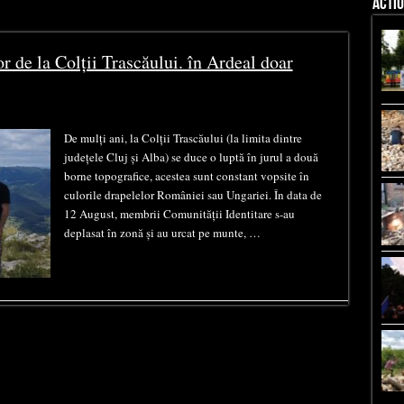
ACTIU
r de la Colții Trascăului. în Ardeal doar
De mulți ani, la Colții Trascăului (la limita dintre
județele Cluj și Alba) se duce o luptă în jurul a două
borne topografice, acestea sunt constant vopsite în
culorile drapelelor României sau Ungariei. În data de
12 August, membrii Comunității Identitare s-au
deplasat în zonă și au urcat pe munte, …