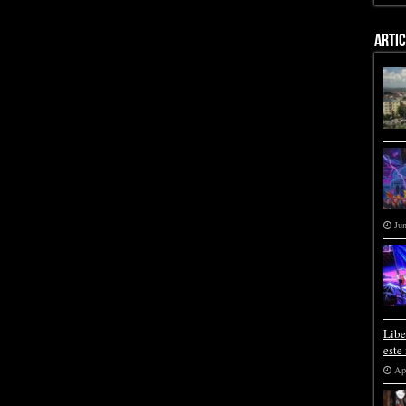
ARTI
Jun
Libe
este
Apr