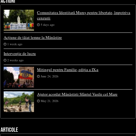
ACTIUNI
Comunitatea Identitară Mureș pentru libertate, împotriva
cenzurii
5 days ago
Acțiune de tăiat lemne la Mănăstire
1 week ago
Intervenție de lucru
2 weeks ago
Mitingul pentru Familie, ediția a IX-a
June 24, 2026
Ajutor acordat Mănăstirii Sfântul Vasile cel Mare
May 21, 2026
ARTICOLE