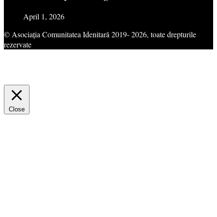
April 1, 2026
© Asociația Comunitatea Idenitară 2019- 2026, toate drepturile
rezervate
This website uses cookies to improve your experience. We'll assume
you're ok with this, but you can opt-out if you wish.
Cookie
settings
ACCEPT
Close
Privacy Overview
This website uses cookies to improve your experience while you
navigate through the website. Out of these cookies, the cookies that
are categorized as necessary are stored on your browser as they are
essential for the working of basic functionalities of the website. We
also use third-party cookies that help us analyze and understand how
you use this website. These cookies will be stored in your browser
only with your consent. You also have the option to opt-out of these