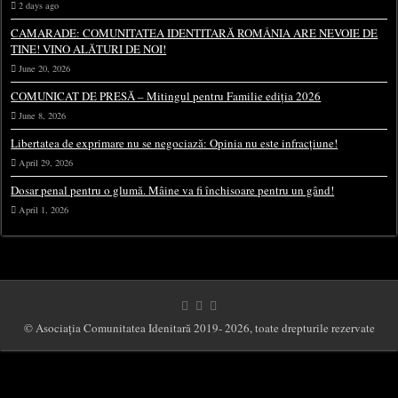
2 days ago
CAMARADE: COMUNITATEA IDENTITARĂ ROMÂNIA ARE NEVOIE DE
TINE! VINO ALĂTURI DE NOI!
June 20, 2026
COMUNICAT DE PRESĂ – Mitingul pentru Familie ediția 2026
June 8, 2026
Libertatea de exprimare nu se negociază: Opinia nu este infracțiune!
April 29, 2026
Dosar penal pentru o glumă. Mâine va fi închisoare pentru un gând!
April 1, 2026
© Asociația Comunitatea Idenitară 2019- 2026, toate drepturile rezervate
This website uses cookies to improve your experience. We'll assume you're ok with
this, but you can opt-out if you wish.
Cookie settings
ACCEPT