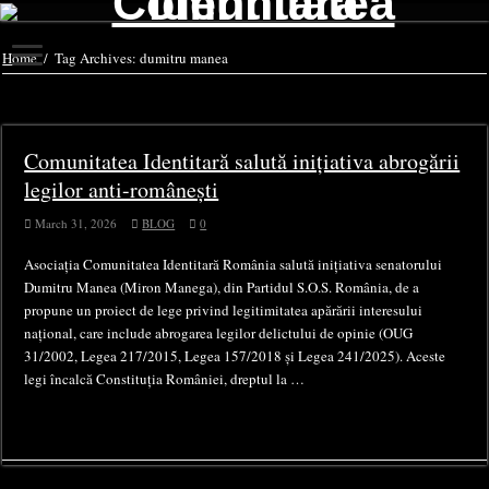
Home
/
Tag Archives: dumitru manea
Tag Archives:
dumitru manea
Comunitatea Identitară salută inițiativa abrogării
legilor anti-românești
March 31, 2026
BLOG
0
Asociația Comunitatea Identitară România salută inițiativa senatorului
Dumitru Manea (Miron Manega), din Partidul S.O.S. România, de a
propune un proiect de lege privind legitimitatea apărării interesului
național, care include abrogarea legilor delictului de opinie (OUG
31/2002, Legea 217/2015, Legea 157/2018 și Legea 241/2025). Aceste
legi încalcă Constituția României, dreptul la …