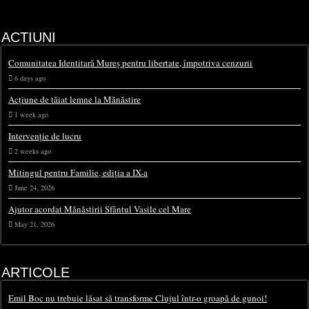
ACTIUNI
Comunitatea Identitară Mureș pentru libertate, împotriva cenzurii
6 days ago
Acțiune de tăiat lemne la Mănăstire
1 week ago
Intervenție de lucru
2 weeks ago
Mitingul pentru Familie, ediția a IX-a
June 24, 2026
Ajutor acordat Mănăstirii Sfântul Vasile cel Mare
May 21, 2026
ARTICOLE
Emil Boc nu trebuie lăsat să transforme Clujul într-o groapă de gunoi!