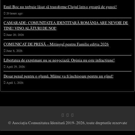
Emil Boc nu trebuie lăsat să transforme Clujul într-o groapă de gunoi!
20 hours ago
CAMARADE: COMUNITATEA IDENTITARĂ ROMÂNIA ARE NEVOIE DE
TINE! VINO ALĂTURI DE NOI!
June 20, 2026
COMUNICAT DE PRESĂ – Mitingul pentru Familie ediția 2026
June 8, 2026
Libertatea de exprimare nu se negociază: Opinia nu este infracțiune!
April 29, 2026
Dosar penal pentru o glumă. Mâine va fi închisoare pentru un gând!
April 1, 2026
© Asociația Comunitatea Idenitară 2019- 2026, toate drepturile rezervate
This website uses cookies to improve your experience. We'll assume you're ok with