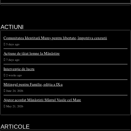
ACTIUNI
Comunitatea Identitară Mureș pentru libertate, împotriva cenzurii
5 days ago
Acțiune de tăiat lemne la Mănăstire
7 days ago
Intervenție de lucru
2 weeks ago
Mitingul pentru Familie, ediția a IX-a
June 24, 2026
Ajutor acordat Mănăstirii Sfântul Vasile cel Mare
May 21, 2026
ARTICOLE