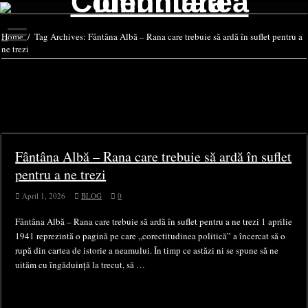
Home
/
Tag Archives: Fântâna Albă – Rana care trebuie să ardă în suflet pentru a
ne trezi
Tag Archives:
Fântâna Albă – Rana
care trebuie să ardă în suflet pentru a
ne trezi
Fântâna Albă – Rana care trebuie să ardă în suflet
pentru a ne trezi
April 1, 2026
BLOG
0
Fântâna Albă – Rana care trebuie să ardă în suflet pentru a ne trezi 1 aprilie
1941 reprezintă o pagină pe care „corectitudinea politică” a încercat să o
rupă din cartea de istorie a neamului. În timp ce astăzi ni se spune să ne
uităm cu îngăduință la trecut, să …