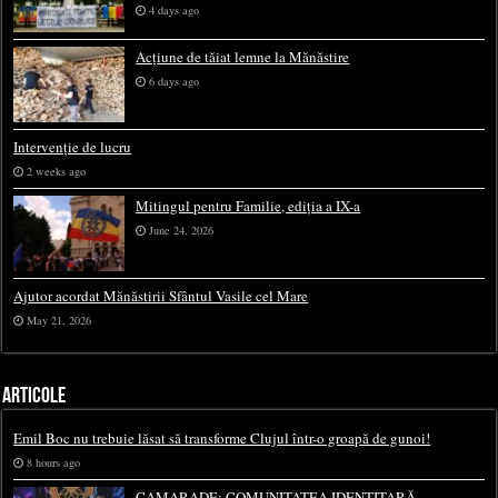
4 days ago
Acțiune de tăiat lemne la Mănăstire
6 days ago
Intervenție de lucru
2 weeks ago
Mitingul pentru Familie, ediția a IX-a
June 24, 2026
Ajutor acordat Mănăstirii Sfântul Vasile cel Mare
May 21, 2026
ARTICOLE
Emil Boc nu trebuie lăsat să transforme Clujul într-o groapă de gunoi!
8 hours ago
CAMARADE: COMUNITATEA IDENTITARĂ