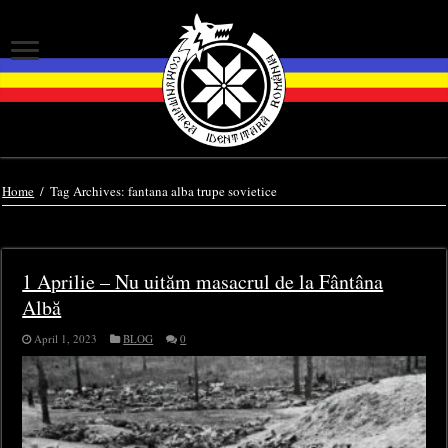
Home
/
Tag Archives: fantana alba trupe sovietice
Tag Archives:
fantana alba trupe sovietice
1 Aprilie – Nu uităm masacrul de la Fântâna
Albă
April 1, 2023
BLOG
0