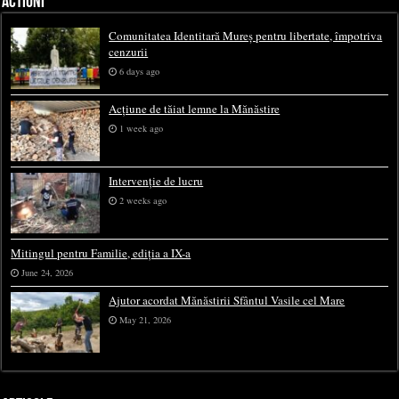
ACTIUNI
Comunitatea Identitară Mureș pentru libertate, împotriva
cenzurii
6 days ago
Acțiune de tăiat lemne la Mănăstire
1 week ago
Intervenție de lucru
2 weeks ago
Mitingul pentru Familie, ediția a IX-a
June 24, 2026
Ajutor acordat Mănăstirii Sfântul Vasile cel Mare
May 21, 2026