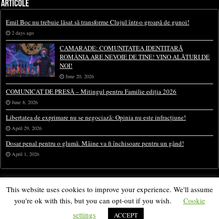
ARTICOLE
Emil Boc nu trebuie lăsat să transforme Clujul într-o groapă de gunoi!
2 days ago
CAMARADE: COMUNITATEA IDENTITARĂ
ROMÂNIA ARE NEVOIE DE TINE! VINO ALĂTURI DE
NOI!
June 20, 2026
COMUNICAT DE PRESĂ – Mitingul pentru Familie ediția 2026
June 8, 2026
Libertatea de exprimare nu se negociază: Opinia nu este infracțiune!
April 29, 2026
Dosar penal pentru o glumă. Mâine va fi închisoare pentru un gând!
April 1, 2026
This website uses cookies to improve your experience. We'll assume
you're ok with this, but you can opt-out if you wish.
Cookie
settings
ACCEPT