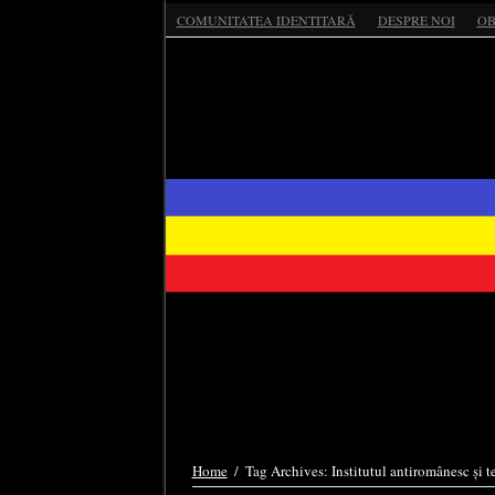
COMUNITATEA IDENTITARĂ
DESPRE NOI
OB
Home
/
Tag Archives: Institutul antiromânesc și te