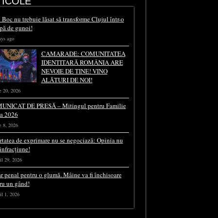
TICOLE
 Boc nu trebuie lăsat să transforme Clujul într-o
pă de gunoi!
ays ago
CAMARADE: COMUNITATEA
IDENTITARĂ ROMÂNIA ARE
NEVOIE DE TINE! VINO
ALĂTURI DE NOI!
e 20, 2026
UNICAT DE PRESĂ – Mitingul pentru Familie
ia 2026
e 8, 2026
rtatea de exprimare nu se negociază: Opinia nu
 infracțiune!
il 29, 2026
r penal pentru o glumă. Mâine va fi închisoare
ru un gând!
il 1, 2026