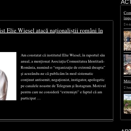
ACT
 antiromânesc și terorist Elie
Comu
ii români în raportul său anual
împo
6 d
ist Elie Wiesel atacă naționaliștii români în
Am constatat că institutul Elie Wiesel, în raportul său
anual, a menționat Asociația Comunitatea Identitară-
România, numind-o “organizație de extremă dreapta”
și acuzându-ne că publicăm în mod sistematic
conținut antisemit, negaționist, instigator, apologetic
Miti
pe canalele noastre de Telegram și Instagram. Motivul
Jun
pentru care ne consideră “extremiști” e faptul că am
participat …