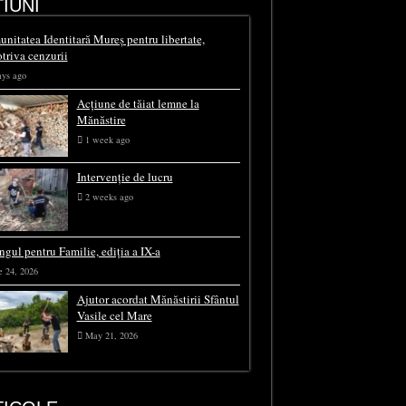
IUNI
nitatea Identitară Mureș pentru libertate,
triva cenzurii
ays ago
Acțiune de tăiat lemne la
Mănăstire
1 week ago
Intervenție de lucru
2 weeks ago
ngul pentru Familie, ediția a IX-a
e 24, 2026
Ajutor acordat Mănăstirii Sfântul
Vasile cel Mare
May 21, 2026