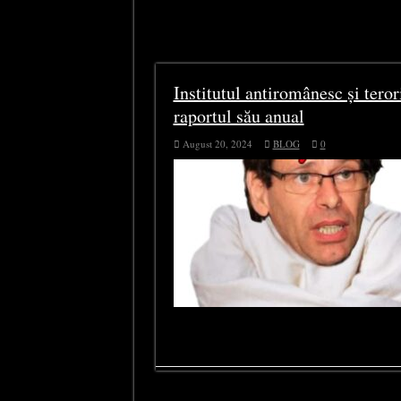
Tag Archives:
Institutul
Wiesel atacă naționalișt
Institutul antiromânesc și teror
raportul său anual
August 20, 2024
BLOG
0