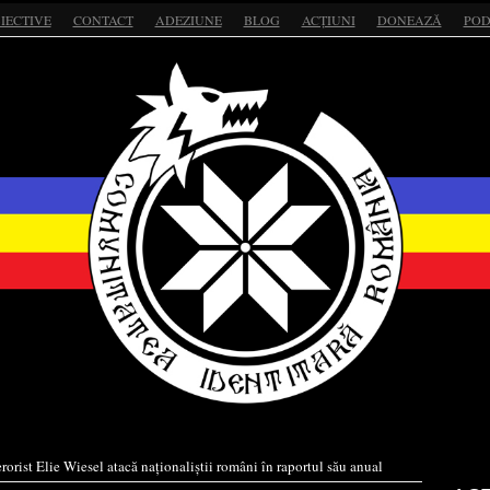
IECTIVE
CONTACT
ADEZIUNE
BLOG
ACȚIUNI
DONEAZĂ
POD
rorist Elie Wiesel atacă naționaliștii români în raportul său anual