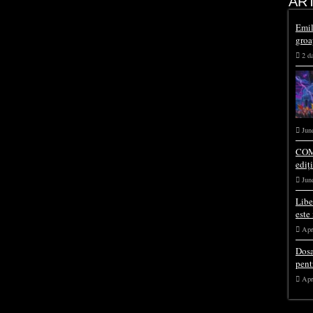
AR
Emil
groa
2 d
Jun
COM
ediț
Jun
Libe
este
Apr
Dosa
pent
Apr