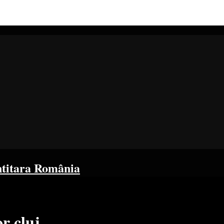
ntitara România
r cluj