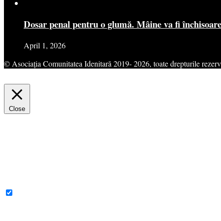
Dosar penal pentru o glumă. Mâine va fi închisoar
April 1, 2026
© Asociația Comunitatea Idenitară 2019- 2026, toate drepturile rezerv
This website uses cookies to improve your experience. We'll assume yo
Close
Privacy Overview
This website uses cookies to improve your experience while you navigat
for the working of basic functionalities of the website. We also use t
consent. You also have the option to opt-out of these cookies. But op
Necessary
Necessary
Always Enabled
Necessary cookies are absolutely essential for the website to function 