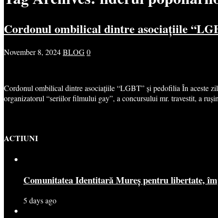
Cordonul ombilical dintre asociațiile “LGB
November 8, 2024
BLOG
0
Cordonul ombilical dintre asociațiile “LGBT” și pedofilia În aceste zil
organizatorul “seriilor filmului gay”, a concursului mr. travestit, a ruș
ACTIUNI
Comunitatea Identitară Mureș pentru libertate, îm
5 days ago