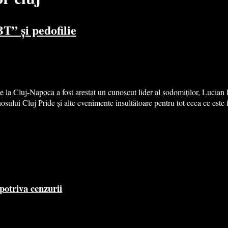
T” și pedofilie
e la Cluj-Napoca a fost arestat un cunoscut lider al sodomiților, Lucian
inosului Cluj Pride și alte evenimente insultătoare pentru tot ceea ce este
potriva cenzurii