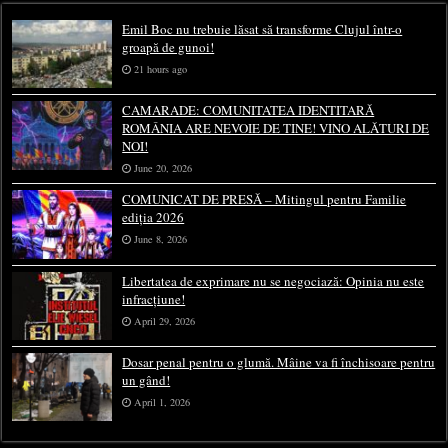
Emil Boc nu trebuie lăsat să transforme Clujul într-o
groapă de gunoi!
21 hours ago
CAMARADE: COMUNITATEA IDENTITARĂ
ROMÂNIA ARE NEVOIE DE TINE! VINO ALĂTURI DE
NOI!
June 20, 2026
COMUNICAT DE PRESĂ – Mitingul pentru Familie
ediția 2026
June 8, 2026
Libertatea de exprimare nu se negociază: Opinia nu este
infracțiune!
April 29, 2026
Dosar penal pentru o glumă. Mâine va fi închisoare pentru
un gând!
April 1, 2026