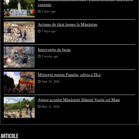
cenzurii
5 days ago
Acțiune de tăiat lemne la Mănăstire
7 days ago
Intervenție de lucru
2 weeks ago
Mitingul pentru Familie, ediția a IX-a
June 24, 2026
Ajutor acordat Mănăstirii Sfântul Vasile cel Mare
May 21, 2026
ARTICOLE