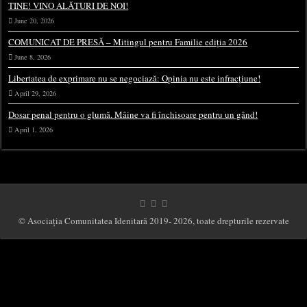
TINE! VINO ALĂTURI DE NOI!
June 20, 2026
COMUNICAT DE PRESĂ – Mitingul pentru Familie ediția 2026
June 8, 2026
Libertatea de exprimare nu se negociază: Opinia nu este infracțiune!
April 29, 2026
Dosar penal pentru o glumă. Mâine va fi închisoare pentru un gând!
April 1, 2026
© Asociația Comunitatea Idenitară 2019- 2026, toate drepturile rezervate
This website uses cookies to improve your experience. We'll assume you're ok with
this, but you can opt-out if you wish.
Cookie settings
ACCEPT
Close