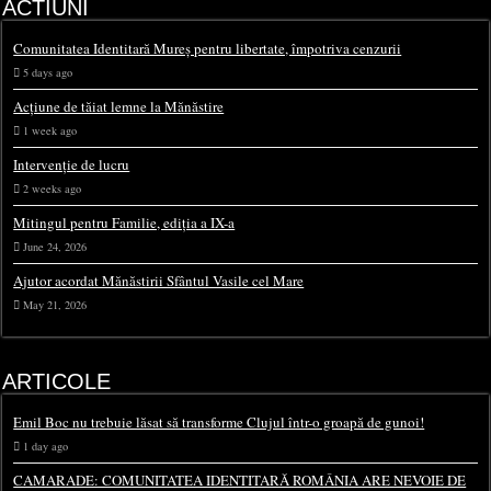
ACTIUNI
Comunitatea Identitară Mureș pentru libertate, împotriva cenzurii
5 days ago
Acțiune de tăiat lemne la Mănăstire
1 week ago
Intervenție de lucru
2 weeks ago
Mitingul pentru Familie, ediția a IX-a
June 24, 2026
Ajutor acordat Mănăstirii Sfântul Vasile cel Mare
May 21, 2026
ARTICOLE
Emil Boc nu trebuie lăsat să transforme Clujul într-o groapă de gunoi!
1 day ago
CAMARADE: COMUNITATEA IDENTITARĂ ROMÂNIA ARE NEVOIE DE