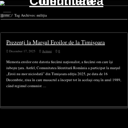
Home
/
Tag Archives: miliția
Tag Archives:
miliția
Prezenți la Marșul Eroilor de la Timișoara
December 17, 2025
Actiuni
0
Memoria eroilor este datoria fiecărui naționalist, a fiecărui om care își
iubește țara. Astfel, Comunitatea Identitară România a participat la marșul
„Eroii nu mor niciodată” din Timișoara ediția 2025, pe data de 16
Decembrie, ziua în care masacrul a început tot în același oraș în anul 1989,
când regimul comunist …