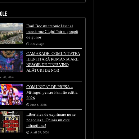
COLE
Emil Boc nu trebuie lăsat să
transforme Clujul într-o groapă
de gunoi!
2 days ago
CAMARADE: COMUNITATEA
IDENTITARĂ ROMÂNIA ARE
NEVOIE DE TINE! VINO
ALĂTURI DE NOI!
e 20, 2026
COMUNICAT DE PRESĂ –
Mitingul pentru Familie ediția
2026
June 8, 2026
Libertatea de exprimare nu se
negociază: Opinia nu este
infracțiune!
April 29, 2026