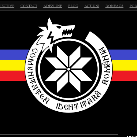
IECTIVE
CONTACT
ADEZIUNE
BLOG
ACȚIUNI
DONEAZĂ
POD