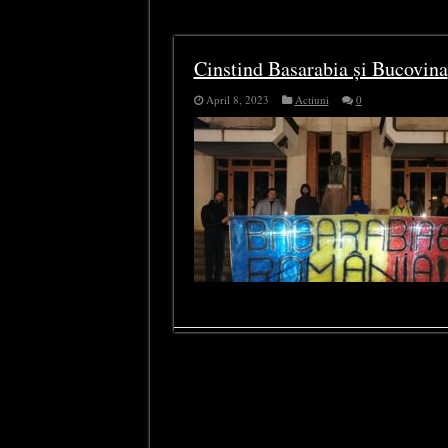
Tag Archives:
omagiere
Cinstind Basarabia și Bucovina
April 8, 2023
Actiuni
0