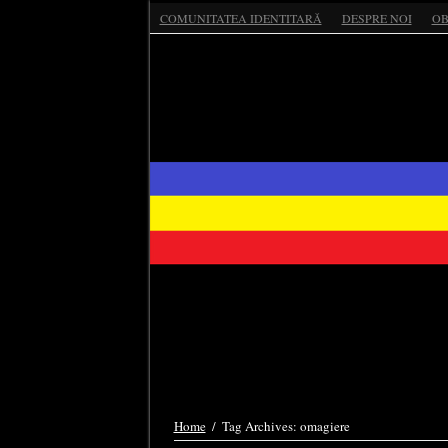
COMUNITATEA IDENTITARĂ
DESPRE NOI
OB
Home
/
Tag Archives: omagiere