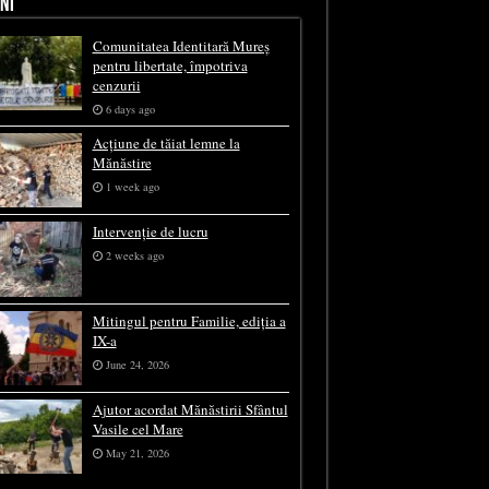
NI
Comunitatea Identitară Mureș
pentru libertate, împotriva
cenzurii
6 days ago
Acțiune de tăiat lemne la
Mănăstire
1 week ago
Intervenție de lucru
2 weeks ago
Mitingul pentru Familie, ediția a
IX-a
June 24, 2026
Ajutor acordat Mănăstirii Sfântul
Vasile cel Mare
May 21, 2026