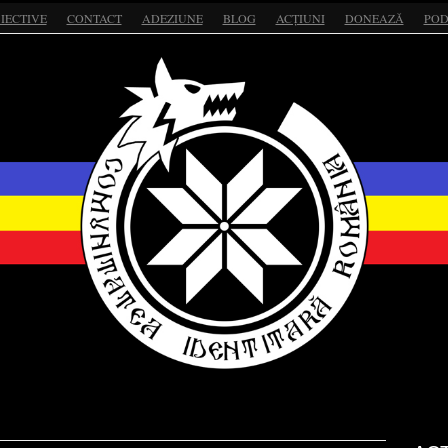
IECTIVE
CONTACT
ADEZIUNE
BLOG
ACȚIUNI
DONEAZĂ
POD