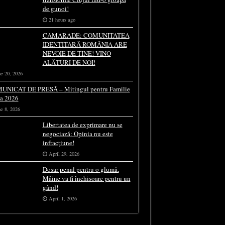
de gunoi!
21 hours ago
CAMARADE: COMUNITATEA
IDENTITARĂ ROMÂNIA ARE
NEVOIE DE TINE! VINO
ALĂTURI DE NOI!
e 20, 2026
UNICAT DE PRESĂ – Mitingul pentru Familie
ia 2026
e 8, 2026
Libertatea de exprimare nu se
negociază: Opinia nu este
infracțiune!
April 29, 2026
Dosar penal pentru o glumă.
Mâine va fi închisoare pentru un
gând!
April 1, 2026