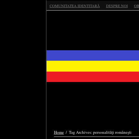
COMUNITATEA IDENTITARĂ
DESPRE NOI
OB
Home
/
Tag Archives: personalități românești