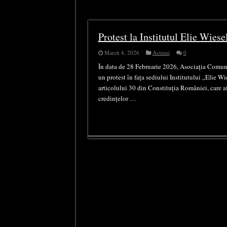
Tag Archives:
personalit
Protest la Institutul Elie Wiese
March 4, 2026
Actiuni
0
În data de 28 Februarie 2026, Asociația Comun
un protest în fața sediului Institutului „Elie W
articolului 30 din Constituția României, care af
credințelor …