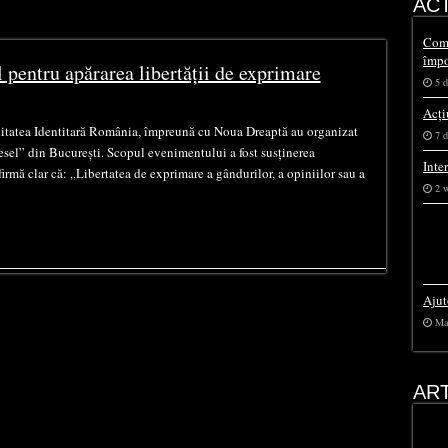
ACT
ăți românești
Comu
împo
l pentru apărarea libertății de exprimare
5 d
Acți
itatea Identitară România, împreună cu Noua Dreaptă au organizat
7 d
iesel” din București. Scopul evenimentului a fost susținerea
Inte
irmă clar că: „Libertatea de exprimare a gândurilor, a opiniilor sau a
2 
Ajut
Ma
AR