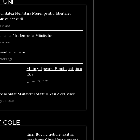
IUNI
nitatea Identitară Mureș pentru libertate,
triva cenzurii
ays ago
une de tăiat lemne la Mănăstire
ays ago
rvenție de lucru
weeks ago
Mitingul pentru Familie, ediția a
IX-a
June 24, 2026
or acordat Mănăstirii Sfântul Vasile cel Mare
y 21, 2026
TICOLE
Emil Boc nu trebuie lăsat să
transforme Clujul într-o groapă