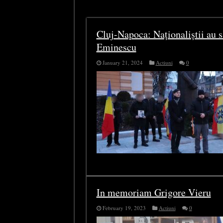
Tag Archives:
poet
Cluj-Napoca: Naționaliștii au s
Eminescu
January 21, 2024
Actiuni
0
In memoriam Grigore Vieru
February 19, 2023
Actiuni
0