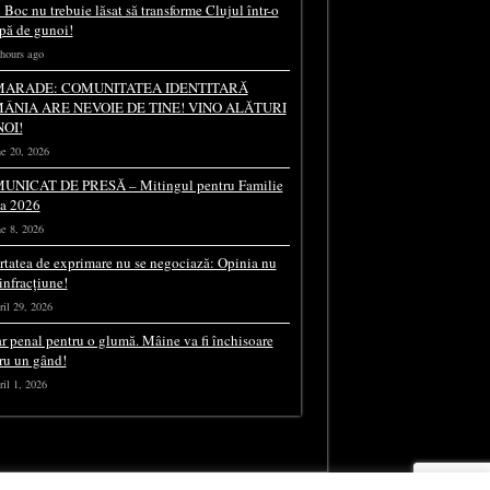
 Boc nu trebuie lăsat să transforme Clujul într-o
pă de gunoi!
hours ago
ARADE: COMUNITATEA IDENTITARĂ
ÂNIA ARE NEVOIE DE TINE! VINO ALĂTURI
NOI!
e 20, 2026
UNICAT DE PRESĂ – Mitingul pentru Familie
ia 2026
e 8, 2026
rtatea de exprimare nu se negociază: Opinia nu
 infracțiune!
il 29, 2026
r penal pentru o glumă. Mâine va fi închisoare
ru un gând!
il 1, 2026