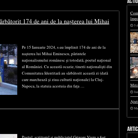
ACTIU
Comu
împo
ărbătorit 174 de ani de la nașterea lui Mihai
5 d
Pe 15 Ianuarie 2024, s-au împlinit 174 de ani de la
nașterea lui Mihai Eminescu, părintele
naționalismului românesc și totodată, poetul național
al României. Cu această ocazie, tinerii naționaliști din
Comunitatea Identitară au sărbătorit această zi (dată
care marchează și ziua culturii naționale) la Cluj-
Miti
Napoca, la statuia acestuia din fața …
Jun
Ajut
Ma
ARTI
Poetul, scriitorul și publicistul Grigore Vieru a fost