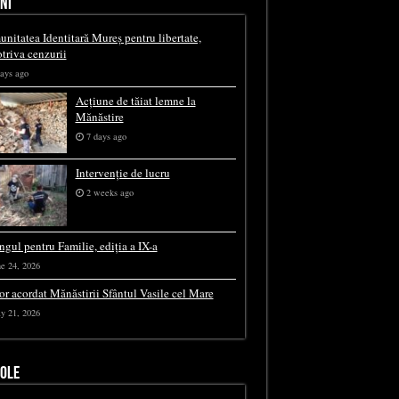
NI
nitatea Identitară Mureș pentru libertate,
triva cenzurii
ays ago
Acțiune de tăiat lemne la
Mănăstire
7 days ago
Intervenție de lucru
2 weeks ago
ngul pentru Familie, ediția a IX-a
e 24, 2026
or acordat Mănăstirii Sfântul Vasile cel Mare
y 21, 2026
COLE