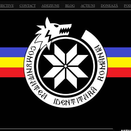
IECTIVE
CONTACT
ADEZIUNE
BLOG
ACȚIUNI
DONEAZĂ
POD