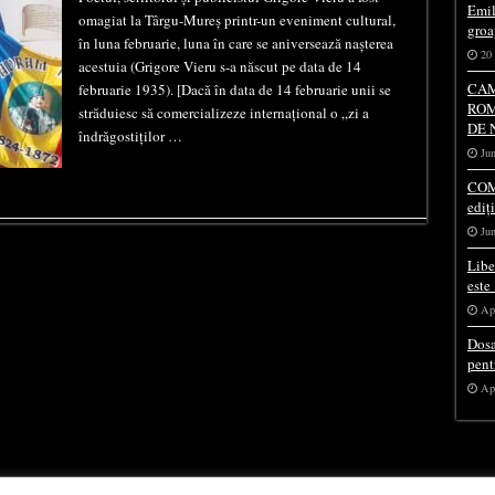
Emil
omagiat la Târgu-Mureș printr-un eveniment cultural,
groa
în luna februarie, luna în care se aniversează nașterea
20 
acestuia (Grigore Vieru s-a născut pe data de 14
CAM
februarie 1935). [Dacă în data de 14 februarie unii se
ROM
străduiesc să comercializeze internațional o „zi a
DE 
îndrăgostiților …
Jun
COM
ediț
Jun
Libe
este
Apr
Dosa
pent
Apr