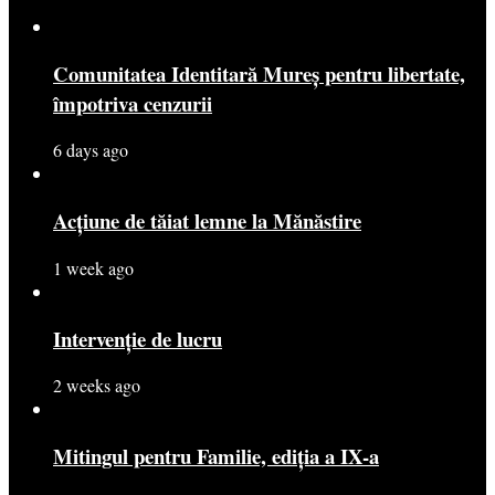
Comunitatea Identitară Mureș pentru libertate,
împotriva cenzurii
6 days ago
Acțiune de tăiat lemne la Mănăstire
1 week ago
Intervenție de lucru
2 weeks ago
Mitingul pentru Familie, ediția a IX-a