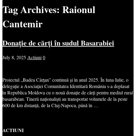
Tag Archives:
Raionul
Cantemir
Donație de cărți în sudul Basarabiei
July 8, 2025
Actiuni
0
Proiectul „Badea Cârțan” continuă și în anul 2025. În luna Iulie, o
delegație a Asociației Comunitatea Identitară România s-a deplasat
în Republica Moldova cu o nouă donație de cărți pentru mediul rural
basarabean. Tinerii naționaliști au transportat volumele de la peste
600 de km distanță, de la Cluj-Napoca, până în …
ACTIUNI