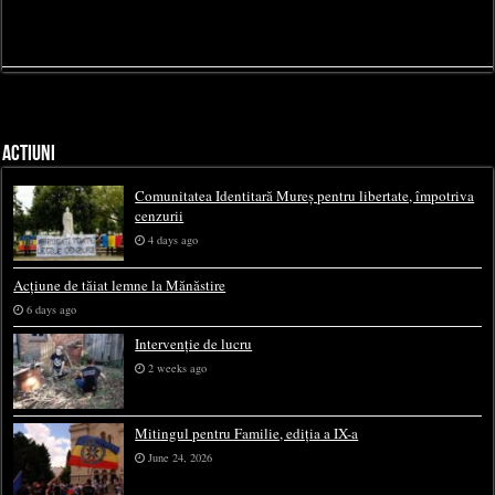
ACTIUNI
Comunitatea Identitară Mureș pentru libertate, împotriva
cenzurii
4 days ago
Acțiune de tăiat lemne la Mănăstire
6 days ago
Intervenție de lucru
2 weeks ago
Mitingul pentru Familie, ediția a IX-a
June 24, 2026