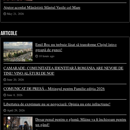
Ajutor acordat Mănăstirii Sfântul Vasile cel Mare
May 21, 2026
ARTICOLE
Emil Boc nu trebuie lăsat să transforme Clujul într-o
groapă de gunoi!
10 hours ago
CAMARADE: COMUNITATEA IDENTITARĂ ROMÂNIA ARE NEVOIE DE
TINE! VINO ALĂTURI DE NOI!
June 20, 2026
COMUNICAT DE PRESĂ – Mitingul pentru Familie ediția 2026
June 8, 2026
Libertatea de exprimare nu se negociază: Opinia nu este infracțiune!
April 29, 2026
Dosar penal pentru o glumă. Mâine va fi închisoare pentru
un gând!