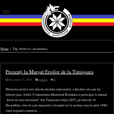
Home
/
Tag Archives: securitatea
Tag Archives:
securitatea
Prezenți la Marșul Eroilor de la Timișoara
December 17, 2025
Actiuni
0
Memoria eroilor este datoria fiecărui naționalist, a fiecărui om care își
iubește țara. Astfel, Comunitatea Identitară România a participat la marșul
„Eroii nu mor niciodată” din Timișoara ediția 2025, pe data de 16
Decembrie, ziua în care masacrul a început tot în același oraș în anul 1989,
când regimul comunist …