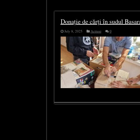
Tag Archives:
sudul Basarabiei
Donație de cărți în sudul Basar
July 8, 2025
Actiuni
0