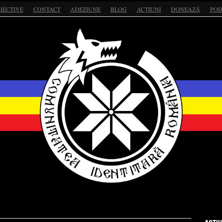
IECTIVE
CONTACT
ADEZIUNE
BLOG
ACȚIUNI
DONEAZĂ
POD