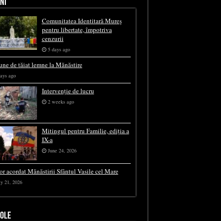
NI
Comunitatea Identitară Mureș
pentru libertate, împotriva
cenzurii
5 days ago
une de tăiat lemne la Mănăstire
ays ago
Intervenție de lucru
2 weeks ago
Mitingul pentru Familie, ediția a
IX-a
June 24, 2026
or acordat Mănăstirii Sfântul Vasile cel Mare
y 21, 2026
COLE