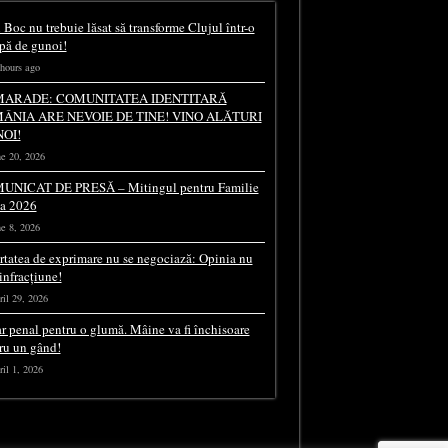
 Boc nu trebuie lăsat să transforme Clujul într-o
pă de gunoi!
hours ago
ARADE: COMUNITATEA IDENTITARĂ
ÂNIA ARE NEVOIE DE TINE! VINO ALĂTURI
NOI!
e 20, 2026
UNICAT DE PRESĂ – Mitingul pentru Familie
ia 2026
e 8, 2026
rtatea de exprimare nu se negociază: Opinia nu
 infracțiune!
il 29, 2026
r penal pentru o glumă. Mâine va fi închisoare
ru un gând!
il 1, 2026