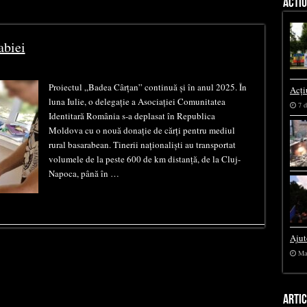
ACTIU
abiei
Proiectul „Badea Cârțan” continuă și în anul 2025. În
Acți
luna Iulie, o delegație a Asociației Comunitatea
7 d
Identitară România s-a deplasat în Republica
Moldova cu o nouă donație de cărți pentru mediul
rural basarabean. Tinerii naționaliști au transportat
volumele de la peste 600 de km distanță, de la Cluj-
Napoca, până în …
Ajut
Ma
ARTI