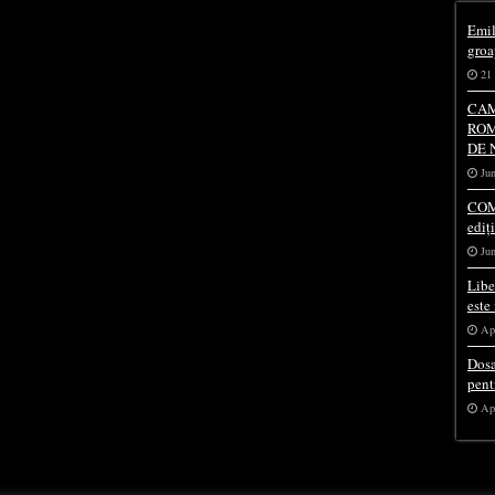
Emil
groa
21 
CAM
ROM
DE 
Jun
COM
ediț
Jun
Libe
este
Apr
Dosa
pent
Apr