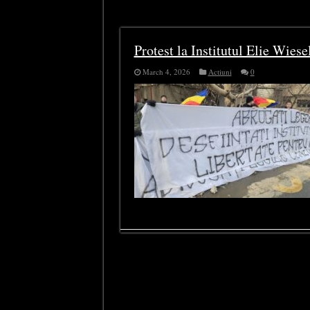
Tag Archives:
suferință
Protest la Institutul Elie Wiese
March 4, 2026
Actiuni
0