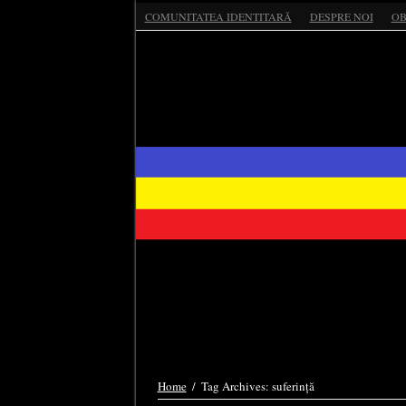
COMUNITATEA IDENTITARĂ
DESPRE NOI
OB
Home
/
Tag Archives: suferință