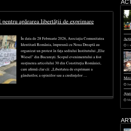
ACT
l pentru apărarea libertății de exprimare
În data de 28 Februarie 2026, Asociația Comunitatea
Acți
Identitară România, împreună cu Noua Dreaptă au
1 
organizat un protest în fața sediului Institutului „Elie
Wiesel” din București. Scopul evenimentului a fost
susținerea articolului 30 din Constituția României,
care afirmă clar că: „Libertatea de exprimare a
gândurilor, a opiniilor sau a credințelor …
Miti
Jun
Ajut
Ma
AR