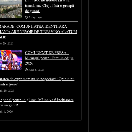
Emil Boc nu trebuie lăsat să
transforme Clujul într-o groapă
de gunoi!
2 days ago
ARADE: COMUNITATEA IDENTITARĂ
ÂNIA ARE NEVOIE DE TINE! VINO ALĂTURI
NOI!
e 20, 2026
COMUNICAT DE PRESĂ –
Mitingul pentru Familie ediția
2026
June 8, 2026
rtatea de exprimare nu se negociază: Opinia nu
 infracțiune!
il 29, 2026
r penal pentru o glumă. Mâine va fi închisoare
ru un gând!
il 1, 2026