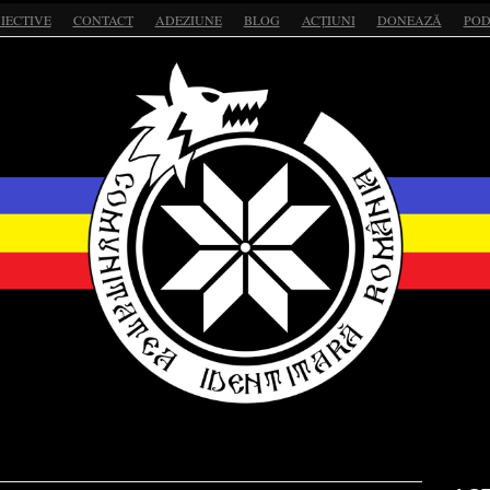
IECTIVE
CONTACT
ADEZIUNE
BLOG
ACȚIUNI
DONEAZĂ
POD