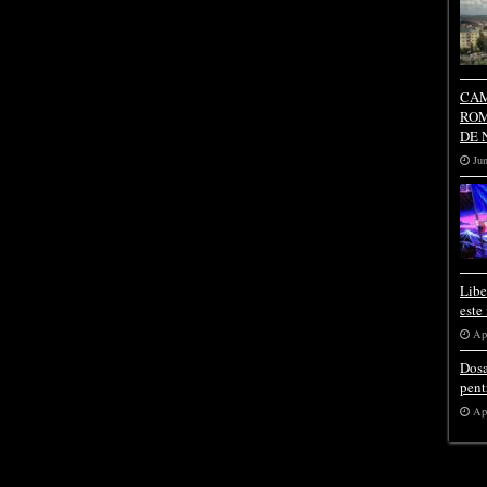
CAM
ROM
DE 
Jun
Libe
este
Apr
Dosa
pent
Apr