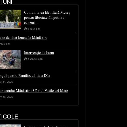
IUNI
Comunitatea Identitară Mureș
pentru libertate, împotriva
cenzurii
6 days ago
une de tăiat lemne la Mănăstire
week ago
Intervenție de lucru
2 weeks ago
ngul pentru Familie, ediția a IX-a
e 24, 2026
or acordat Mănăstirii Sfântul Vasile cel Mare
y 21, 2026
TICOLE