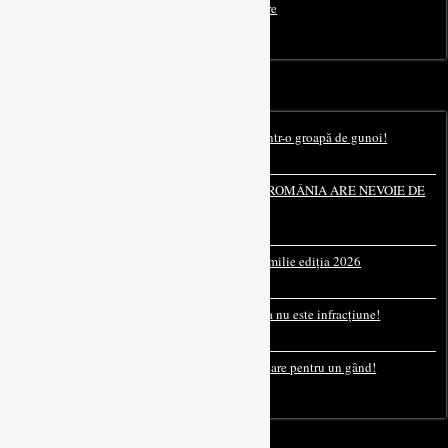
Ajutor acordat Mănăstirii Sfântul Vasile cel Mare
May 21, 2026
ARTICOLE
Emil Boc nu trebuie lăsat să transforme Clujul într-o groapă de gunoi!
1 day ago
CAMARADE: COMUNITATEA IDENTITARĂ ROMÂNIA ARE NEVOIE DE
TINE! VINO ALĂTURI DE NOI!
June 20, 2026
COMUNICAT DE PRESĂ – Mitingul pentru Familie ediția 2026
June 8, 2026
Libertatea de exprimare nu se negociază: Opinia nu este infracțiune!
April 29, 2026
Dosar penal pentru o glumă. Mâine va fi închisoare pentru un gând!
April 1, 2026