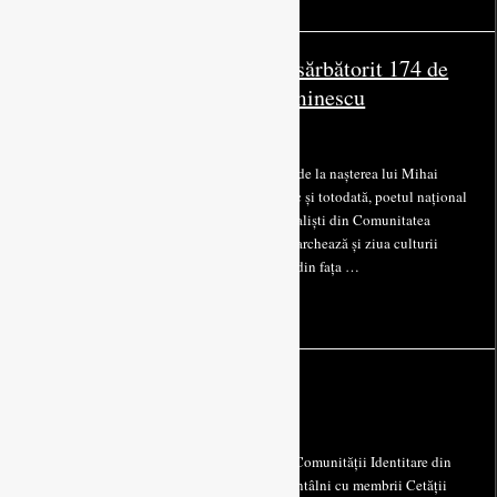
Cluj-Napoca: Naționaliștii au sărbătorit 174 de
ani de la nașterea lui Mihai Eminescu
January 21, 2024
Actiuni
0
Pe 15 Ianuarie 2024, s-au împlinit 174 de ani de la nașterea lui Mihai
Eminescu, părintele naționalismului românesc și totodată, poetul național
al României. Cu această ocazie, tinerii naționaliști din Comunitatea
Identitară au sărbătorit această zi (dată care marchează și ziua culturii
naționale) la Cluj-Napoca, la statuia acestuia din fața …
Unitate între naționaliști
September 23, 2020
Actiuni
0
În data de 19 Septembrie 2020, o delegație a Comunității Identitare din
Cluj-Napoca s-a deplasat la Arad pentru a se întâlni cu membrii Cetății