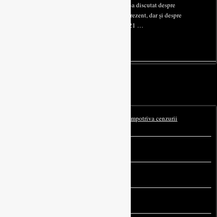
Neamului, o organizație naționalistă locală. S-a discutat despre
problemele cu care se confruntă România în prezent, dar și despre
chestiuni ce privesc naționalismul în secolul 21 …
ACTIUNI
Comunitatea Identitară Mureș pentru libertate, împotriva cenzurii
5 days ago
Acțiune de tăiat lemne la Mănăstire
1 week ago
Intervenție de lucru
2 weeks ago
Mitingul pentru Familie, ediția a IX-a
June 24, 2026