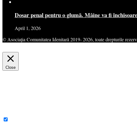
Dosar penal pentru o glumă. Mâine va fi închisoar
April 1, 2026
© Asociația Comunitatea Idenitară 2019- 2026, toate drepturile rezerv
This website uses cookies to improve your experience. We'll assume yo
Close
Privacy Overview
This website uses cookies to improve your experience while you navigat
for the working of basic functionalities of the website. We also use t
consent. You also have the option to opt-out of these cookies. But op
Necessary
Necessary
Always Enabled
Necessary cookies are absolutely essential for the website to function 