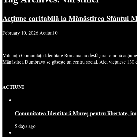
Acțiune caritabilă la Mănăstirea Sfântul
February 10, 2026
Actiuni
0
Militanții Comunității Identitare România au desfășurat o nouă acțiune
Mănăstirea Dumbrava se găsește un centru social. Aici viețuiesc 130 de 
ACTIUNI
Comunitatea Identitară Mureș pentru libertate, îm
5 days ago