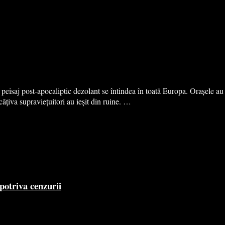
eisaj post-apocaliptic dezolant se întindea în toată Europa. Orașele au f
âțiva supraviețuitori au ieșit din ruine. …
potriva cenzurii