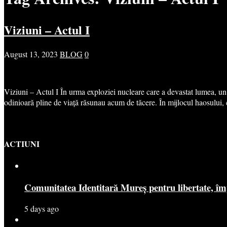
Viziuni – Actul I
August 13, 2023
BLOG
0
Viziuni – Actul I În urma exploziei nucleare care a devastat lumea, un p
odinioară pline de viață răsunau acum de tăcere. În mijlocul haosului, c
ACTIUNI
Comunitatea Identitară Mureș pentru libertate, îm
5 days ago