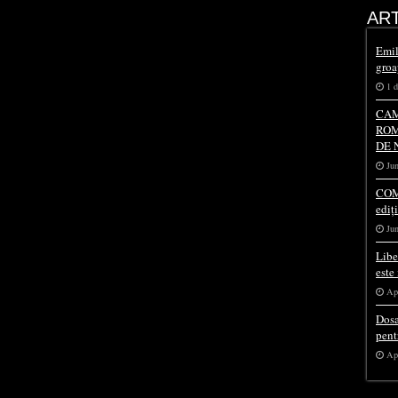
AR
Emil
groa
1 
CAM
ROM
DE 
Jun
COM
ediț
Jun
Libe
este
Apr
Dosa
pent
Apr