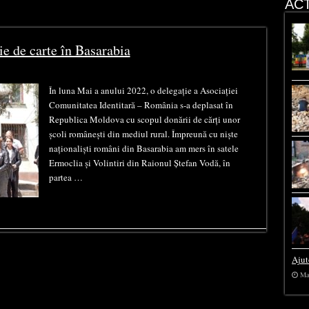
ACT
e de carte în Basarabia
În luna Mai a anului 2022, o delegație a Asociației
Comunitatea Identitară – România s-a deplasat în
Republica Moldova cu scopul donării de cărți unor
școli românești din mediul rural. Împreună cu niște
naționaliști români din Basarabia am mers în satele
Ermoclia și Volintiri din Raionul Ștefan Vodă, în
partea …
Ajut
Ma