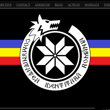
IECTIVE
CONTACT
ADEZIUNE
BLOG
ACȚIUNI
DONEAZĂ
POD