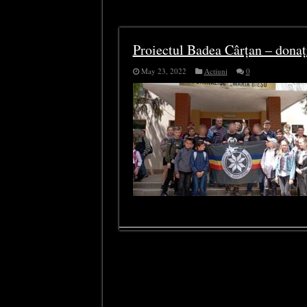
Tag Archives:
Volintiri
Proiectul Badea Cârțan – donați
May 23, 2022
Actiuni
0