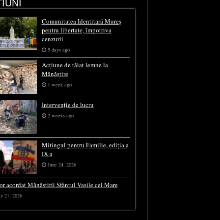
IUNI
Comunitatea Identitară Mureș
pentru libertate, împotriva
cenzurii
5 days ago
Acțiune de tăiat lemne la
Mănăstire
1 week ago
Intervenție de lucru
2 weeks ago
Mitingul pentru Familie, ediția a
IX-a
June 24, 2026
or acordat Mănăstirii Sfântul Vasile cel Mare
y 21, 2026