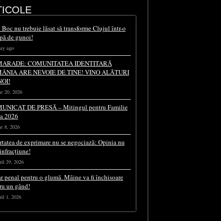
TICOLE
 Boc nu trebuie lăsat să transforme Clujul într-o
pă de gunoi!
day ago
ARADE: COMUNITATEA IDENTITARĂ
ÂNIA ARE NEVOIE DE TINE! VINO ALĂTURI
NOI!
e 20, 2026
UNICAT DE PRESĂ – Mitingul pentru Familie
ia 2026
e 8, 2026
rtatea de exprimare nu se negociază: Opinia nu
 infracțiune!
il 29, 2026
r penal pentru o glumă. Mâine va fi închisoare
ru un gând!
il 1, 2026