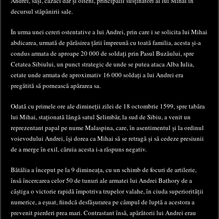
Andrei, sași, cazaci dar și olteni, principalii susținători ai lui Mihai în
decursul stăpânirii sale.
În urma unei cereri ostentative a lui Andrei, prin care i se solicita lui Mihai
abdicarea, urmată de părăsirea țării împreună cu toată familia, acesta și-a
condus armata de aproape 20 000 de soldați prin Pasul Buzăului, spre
Cetatea Sibiului, un punct strategic de unde se putea ataca Alba Iulia,
cetate unde armata de aproximativ 16 000 soldați a lui Andrei era
pregătită să pornească apărarea sa.
Odată cu primele ore ale dimineții zilei de 18 octombrie 1599, spre tabăra
lui Mihai, staționată lângă satul Șelimbăr, la sud de Sibiu, a venit un
reprezentant papal pe nume Malaspina, care, în asentimentul și la ordinul
voievodului Andrei, își dorea ca Mihai să se retragă și să cedeze presiunii
de a merge în exil, căruia acesta i-a răspuns negativ.
Bătălia a început pe la 9 dimineața, cu un schimb de focuri de artilerie,
însă încercarea celor 50 de tunuri ale armatei lui Andrei Bathory de a
câștiga o victorie rapidă împotriva trupelor valahe, în ciuda superiorității
numerice, a eșuat, fiindcă desfășurarea pe câmpul de luptă a acestora a
prevenit pierderi prea mari. Contrastant însă, apărătorii lui Andrei erau