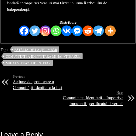
fondată aproape trei veacuri mai târziu în urma Războiului de
Independență.
Distribuie
Tags
BĂTĂLIA DE LA ȘELIMBĂR
COMUNITATEA IDENTITARA MIHAI VITEAZUL
MIHAI VITEAZU IDENTITAR
Previous
Acțiune de promovare a
Comunității Identitare la Iași
Next
Comunitatea Identitară – împotriva
impunerii „certificatului verde”
Leave a Reply