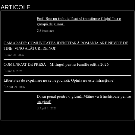
ARTICOLE
Emil Boc nu trebuie lăsat să transforme Clujul într-o
groapă de gunoi!
5 hours ago
CAMARADE: COMUNITATEA IDENTITARĂ ROMÂNIA ARE NEVOIE DE
TINE! VINO ALĂTURI DE NOI!
June 20, 2026
COMUNICAT DE PRESĂ – Mitingul pentru Familie ediția 2026
June 8, 2026
Libertatea de exprimare nu se negociază: Opinia nu este infracțiune!
April 29, 2026
Dosar penal pentru o glumă. Mâine va fi închisoare pentru
un gând!
April 1, 2026