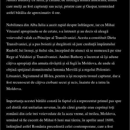
care mulți au fost capturați sau uciși, printre care și Gaspar, terminând
astfel bătălia de aproximativ 4 ore.
Nobilimea din Alba Iulia a auzit rapid despre înfrângere, iar cu Mihai
Viteazul apropiindu-se de cetate, s-a întrunit și au decis să aleagă
voievodul valah ca Principe al Transilvaniei. Acesta a constituit Dieta
Transilvaniei, și a pus boierii și dregătorii să jure credință împăratului
Rudolf, lui însuși, și fiului său, începând de atunci să se numească pe sine
Rege al Valahiei și Transilvaniei. Andrei Bathory a încercat să își adune
câțiva apropiați din armata răvășită și să fugă în Moldova, de unde să
obțină sprijinul domnitorului Ieremia Movilă și a regelui Poloniei-
Lituaniei, Sigismund al III-lea, pentru a își recupera tronul capturat, dar a
fost recunoscut de câțiva ciobani secui și ucis, înainte de a intra în
Moldova.
Importanța acestei bătălii constă în faptul că a reprezentat primul pas spre
cel dintâi stat unitarian suveran, în ale cărui granițe erau cuprinși toți
românii din cele trei voievodate de la acea vreme, al treilea, Moldova,
urmând să fie cucerit de Mihai 6 luni mai târziu, în aprilie anul 1600,
înființând astfel România precedentă celei contemporane, care a fost