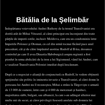
Bătălia de la Șelimbăr
Îndepărtarea voievodului Andrei Bathory de la tronul Transilvaniei era
dorită atât de Mihai Viteazul, al cărui principat era înconjurat din toate
părțile de imperii ostile, inclusiv Moldova, care era un condominiu între
Imperiile Polonez și Otoman, cu cel din urmă tocmai făcând pace anul
precedent, cât și de către împăratul austriac Rudolf al II-lea, deoarece
controlul pe care îl avea Dinastia Habsburgică asupra regiunii a fost
pierdut în urma abdicării de la tron a lui Sigismund, vărul lui Andrei, care
a vasalizat Transilvania Poloniei imediat după înscăunare.
După ce a negociat o alianță de conjunctură cu Rudolf, în vedere obținerii
sprijinului său politic în iminenta invazie a Transilvaniei, al cărei domn în
persoana lui Andrei nu îl recunoștea, Mihai a strâns la Târgoviște o armată
de 13 000 de oameni, între care și 4 000 de mercenari și haiduci,
majoritatea sârbi, bulgari, sau albanezi, la care s-au adăugat ulterior mai
multe mii de secui, ai căror privilegii fuseseră anulate sub domnia lui