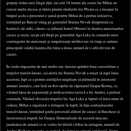
grupați strâns unii lângă alții, iar cele 18 tunuri ale oastei lui Mihai au
cauzat multe decese și răniri printre rândurile lor. Ploaia ce a început în
timpul acela a prezentat o șansă pentru Mihai de a prelua inițiativa,
trimițând pe flancul stâng pe generalul Starina Novak dimpreună cu
haiducii săi sârbi, cărora s-a alăturat banul Olteniei în fruntea mercenarilor
cazaci și secui, iar pe cel drept pe generalul Aga Leka în comanda unor
contingente de mercenari și simpatizanți moldoveni, în timp ce armata
principală valahă înainta din linia a doua, urmată de o altă divizie de
cazaci.
În ciuda impasului de mai multe ore, datorat apărării bine consolidate a
trupelor transilvănene, cavaleria lui Starina Novak a reușit să rupă linia
acestora, fapt ce a permis unităților maghiare să pătrundă în interiorul
armatei inamice, care însă au fost oprite de căpitanul Gaspar Korniș, ce,
văzând lipsa de experiență și ineficacitatea tactică a lui Andrei, a preluat
comanda. Văzând oboseala trupelor lui Aga Leka și faptul că linia urma să
cedeze, Mihai a organizat o retragere în luptă, în fața contraatacului
transilvănean, trimițând garda personală alături de cazaci să flancheze și
încercuiască trupele lui Gaspar. Demoralizate de această mișcare,
jumătatea de armată ce se vedea învăluită a bătut în retragere, urmată de
Andrei Bathory cu suita, și curând, de întreaga armată ardeleană, dintre