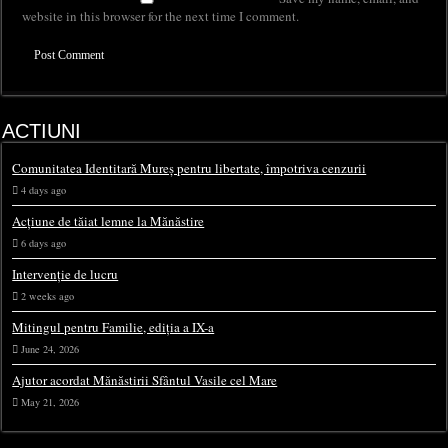
website in this browser for the next time I comment.
ACTIUNI
Comunitatea Identitară Mureș pentru libertate, împotriva cenzurii
4 days ago
Acțiune de tăiat lemne la Mănăstire
6 days ago
Intervenție de lucru
2 weeks ago
Mitingul pentru Familie, ediția a IX-a
June 24, 2026
Ajutor acordat Mănăstirii Sfântul Vasile cel Mare
May 21, 2026