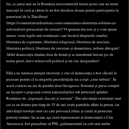
lui, ce șanse mai au în România neocomunistă tinerii peste care au intrat
mascații în casă și cărora le-au fost deschise dosare pentru participarea la
parastasul de la Tâncăbești
(https://comunitateaidentitara.com/comunitatea-identitara-solidara-cu-
nationalistii-persecutati-de-sistem/)? O spunem din nou și o vom spune
mereu: toate legile anti-românești, care încalcă drepturile omului,
libertatea de exprimare, libertatea religioasă, libertatea de asociere,
libertatea politică, libertatea de cercetare și demnitatea, trebuie abrogate!
Altfel democrația rămâne doar de formă și se transformă într-un joc de
teatru prost, într-o telenovelă politică și un circ dezgustător!
Fără a ne interesa mirajul electoral, e clar că democrația a fost călcată în
picioare pentru că la alegerile prezidențiale nu a ieșit „cine trebuie”. În
acest context nu are de pierdut doar Georgescu. Sistemul și presa coruptă
au început o prigoană contra naționaliștilor sub pretextul apărării
României de „legionari, fasciști și teroriști”. Dar adevărații extremiști sunt
cei ce au distrus țara timp de 35 de ani, toate partidele aflate la putere, iar
adevărații teroriști sunt cei care provoacă zilnic și caută să persecute
patrioți români. Iar acum, așa zisul reprezentant al democrației e Crin
Antonescu, fost președinte al PNL, parlamentarul cu cele mai multe