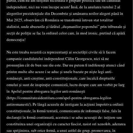
partid, cum nu am susținut niciodată o grupare politică sau un candidat
independent, nici nu vom începe acum! Însă, de la anularea turului 2 al
alegerilor prezidențiale din Decembrie și amânarea noilor alegeri până în
Mai 2025, observăm că România se transformă într-un stat totalitar
stalinist, unde abuzurile și târâtul „dușmanilor poporului” prin tribunale și
secții de poliție se fac la ordinul celor care, în mod ironic, pretind că apără
democrația!
Nu este treaba noastră ca reprezentanți ai societății civile să îi facem
campanie candidatului independent Călin Georgescu, nici să ne
pronunțăm cât de bun sau rău este. Dar nu putem fi indiferenți atunci când
printre multe alte acuze i se aduc și unele bazate pe niște legi anti-
românești, anti-creștine, anti-constituționale, care încalcă drepturile
omului și sunt de inspirație comunistă, lucru despre care am vorbit pe larg
în Apelul pentru abrogarea legilor anti-românești
(https://comunitateaidentitara.com/apel-pentru-abrogarea-legilor-
antiromanesti/). Pe lângă acuzele de instigare la acțiuni împotriva ordinii
constituționale, în formă tentată, comunicarea de informații false, fals în
declarații în formă continuată, acestuia i se aduc acuzații de: inițiere sau
constituirea unei organizații cu caracter fascist, rasist ori xenofob, aderarea
sau sprijinirea, sub orice formă, a unui astfel de grup, promovarea, în