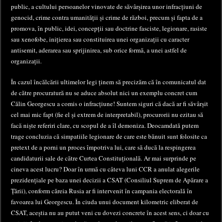
public, a cultului persoanelor vinovate de săvârșirea unor infracțiuni de
genocid, crime contra umanității și crime de război, precum și fapta de a
promova, în public, idei, concepții sau doctrine fasciste, legionare, rasiste
sau xenofobe, inițierea sau constituirea unei organizații cu caracter
antisemit, aderarea sau sprijinirea, sub orice formă, a unei astfel de
organizații.
În cazul încălcării ultimelor legi ținem să precizăm că în comunicatul dat
de către procuratură nu se aduce absolut nici un exemplu concret cum
Călin Georgescu a comis o infracțiune! Suntem siguri că dacă ar fi săvârșit
cel mai mic fapt (fie el și extrem de interpretabil), procurorii nu ezitau să
facă niște referiri clare, cu scopul de a îl demoniza. Deocamdată putem
trage concluzia că simpatiile legionare de care este bănuit sunt folosite ca
pretext de a porni un proces împotriva lui, care să ducă la respingerea
candidaturii sale de către Curtea Constituțională. Ar mai surprinde pe
cineva acest lucru? Doar în urmă cu câteva luni CCR a anulat alegerile
prezidențiale pe baza unei decizii a CSAT (Consiliul Suprem de Apărare a
Țării), conform căreia Rusia ar fi intervenit în campania electorală în
favoarea lui Georgescu. În ciuda unui document kilometric eliberat de
CSAT, aceștia nu au putut veni cu dovezi concrete în acest sens, ci doar cu