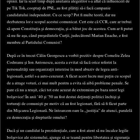
opinii. Iar la scurt timp după anularea alegerilor s-a aflat că influenceri de
pe Tik Tok, cooptați de PNL, au fost plătiți să-i facă campanie
candidatului independent. Cu ce scop? Pot fi multe teorii, dar nu
dezbaterea lor e scopul acestui comunicat. Cert este că CCR, care ar trebui
să apere Constituția și democrația, și-a bătut joc de acestea. Cum ar fi putut
să nu fie așa, când președintele Curții, judecătorul Marian Enache, e fost
membru al Partidului Comunist?
După ce în trecut Călin Georgescu a vorbit pozitiv despre Corneliu Zelea
Codreanu și Ion Antonescu, acesta a evitat să facă orice referiri la
personalități sau organizații interzise în mod abuziv de legea anti-
legionară, astfel s-a auto-cenzurat. A făcut acest lucru mai puțin cu scopul
de a atrage voturi, ci mai mult pentru a evita să aibă probleme penale. Se
pare că nu a reușit, căci tot este acuzat de extremism pe baza unor legi
bolșevice! În anii ’40 și ’50 au fost destui deținuți politici închiși și
torturați de comuniști pe motiv că au fost legionari, fără să fi făcut parte
din Mișcarea Legionară. Ne întoarcem oare la „justiția” de atunci, paralelă
cu democrația și drepturile omului?
Dacă și un candidat la prezidențiale, care a fost atent să nu încalce legile
bolșevice ale sistemului, ajunge să se teamă pentru libertatea și siguranța