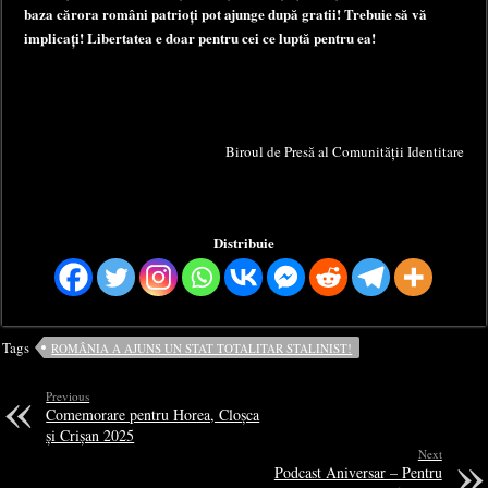
baza cărora români patrioți pot ajunge după gratii! Trebuie să vă
implicați! Libertatea e doar pentru cei ce luptă pentru ea!
Biroul de Presă al Comunității Identitare
Distribuie
Tags
ROMÂNIA A AJUNS UN STAT TOTALITAR STALINIST!
Previous
Comemorare pentru Horea, Cloșca
și Crișan 2025
Next
Podcast Aniversar – Pentru