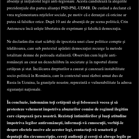
absențe și inițiatorul legii anti-legionare. Acesta candidează la alegerile
prezidențiale din partea alianței PSD-PNL-UDMR. De curând a declarat că
vrea reglementarea rețelelor sociale, pe motiv că e deranjat că oricine ar
putea să falsifice orice. După 10 ani de absență de pe scena politică, Crin
Antonescu încă urăște libertatea de exprimare și falsifică democrația.
Ne declarăm din start scârbiți de ipocrizia unei clase politice corupte și
trădătoarea, care sub pretextul apărării democrației recurge la metode
totalitare demne de perioada stalinistă. Observăm cum legile anti-
românești au creat un dezechilibru în societate și în raportul dintre
cetățean și stat. Încălcarea drepturilor a cauzat și cauzează instabilitate
socio-politică în România, care în contextul unui război armat dus de
Rusia în Ucraina, la granițele noastre, reprezintă o vulnerabilitate la adresa
siguranței naționale.
În concluzie, îndemnăm toți cetățenii să-și folosească vocea și să
protesteze vehement împotriva abuzurilor comise de regimul ilegitim
care căpușează țara noastră. Rezistați intimidărilor și luați atitudine
împotriva legilor antiromânești, informați-vă cunoscuții, vorbiți-le
despre efectele nocive ale acestor legi, contactați-vă senatorii și
deputații din circumscripție, cereți audiență și cereți să abroge legile pe