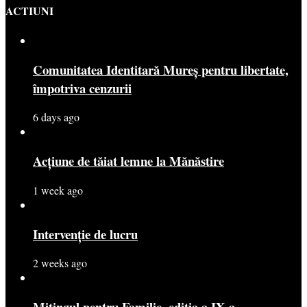
ACTIUNI
Comunitatea Identitară Mureș pentru libertate,
împotriva cenzurii
6 days ago
Acțiune de tăiat lemne la Mănăstire
1 week ago
Intervenție de lucru
2 weeks ago
Mitingul pentru Familie, ediția a IX-a