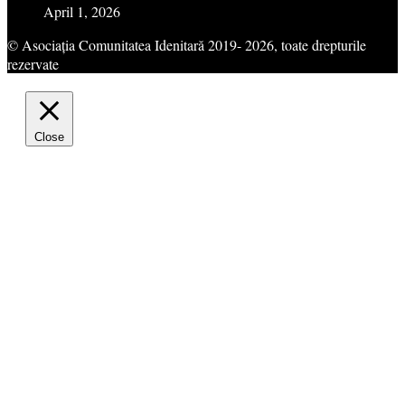
April 1, 2026
© Asociația Comunitatea Idenitară 2019- 2026, toate drepturile
rezervate
Close
Privacy Overview
This website uses cookies to improve your experience while
you navigate through the website. Out of these cookies, the
cookies that are categorized as necessary are stored on your
browser as they are essential for the working of basic
functionalities of the website. We also use third-party cookies
that help us analyze and understand how you use this website.
These cookies will be stored in your browser only with your
consent. You also have the option to opt-out of these cookies.
But opting out of some of these cookies may have an effect on
your browsing experience.
Necessary