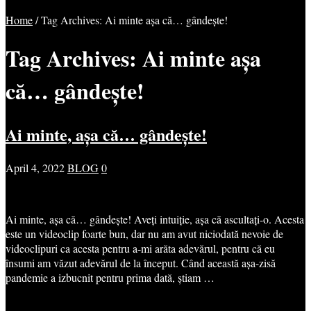
Home
/
Tag Archives: Ai minte așa că… gândește!
Tag Archives:
Ai minte așa
că… gândește!
Ai minte, așa că… gândește!
April 4, 2022
BLOG
0
Ai minte, așa că… gândește! Aveți intuiție, așa că ascultați-o. Acesta
este un videoclip foarte bun, dar nu am avut niciodată nevoie de
videoclipuri ca acesta pentru a-mi arăta adevărul, pentru că eu
însumi am văzut adevărul de la început. Când această așa-zisă
pandemie a izbucnit pentru prima dată, știam …