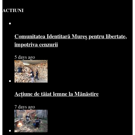
ACTIUNI
Comunitatea Identitară Mureș pentru libertate,
împotriva cenzurii
5 days ago
Acțiune de tăiat lemne la Mănăstire
7 days ago