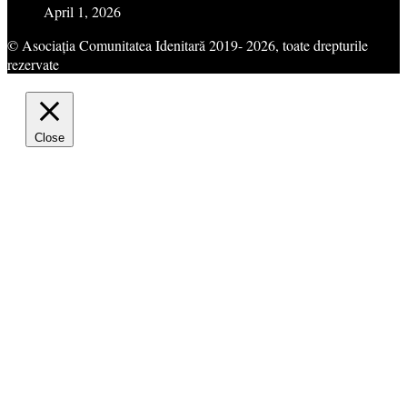
April 1, 2026
© Asociația Comunitatea Idenitară 2019- 2026, toate drepturile
rezervate
Close
Privacy Overview
This website uses cookies to improve your experience while
you navigate through the website. Out of these cookies, the
cookies that are categorized as necessary are stored on your
browser as they are essential for the working of basic
functionalities of the website. We also use third-party cookies
that help us analyze and understand how you use this website.
These cookies will be stored in your browser only with your
consent. You also have the option to opt-out of these cookies.
But opting out of some of these cookies may have an effect on
your browsing experience.
Necessary