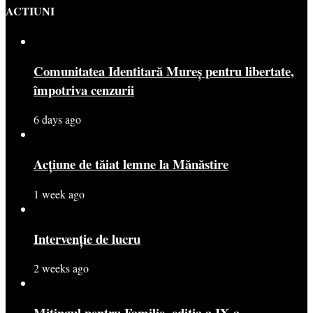
ACTIUNI
Comunitatea Identitară Mureș pentru libertate,
împotriva cenzurii
6 days ago
Acțiune de tăiat lemne la Mănăstire
1 week ago
Intervenție de lucru
2 weeks ago
Mitingul pentru Familie, ediția a IX-a