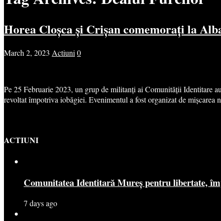
Horea Cloșca și Crișan comemorați la Alba
March 2, 2023
Actiuni
0
Pe 25 Februarie 2023, un grup de militanți ai Comunității Identitare a
revoltat împotriva iobăgiei. Evenimentul a fost organizat de mișcarea
ACTIUNI
Comunitatea Identitară Mureș pentru libertate, îm
7 days ago