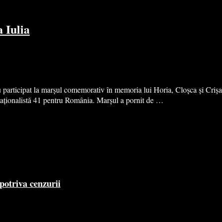
 Iulia
u participat la marșul comemorativ în memoria lui Horia, Cloșca și Criș
 naționalistă 41 pentru România. Marșul a pornit de …
potriva cenzurii