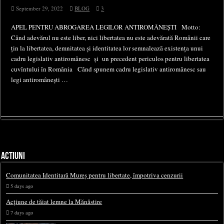
September 29, 2022
BLOG
3
APEL PENTRU ABROGAREA LEGILOR ANTIROMÂNEȘTI Motto:
Când adevărul nu este liber, nici libertatea nu este adevărată Românii care
țin la libertatea, demnitatea și identitatea lor semnalează existența unui
cadru legislativ antiromânesc și un precedent periculos pentru libertatea
cuvîntului în România Când spunem cadru legislativ antiromânesc sau
legi antiromânești …
ACTIUNI
Comunitatea Identitară Mureș pentru libertate, împotriva cenzurii
5 days ago
Acțiune de tăiat lemne la Mănăstire
7 days ago