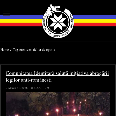
Home
/
Tag Archives: delict de opinie
Tag Archives:
delict de opinie
Comunitatea Identitară salută inițiativa abrogării
legilor anti-românești
March 31, 2026
BLOG
0