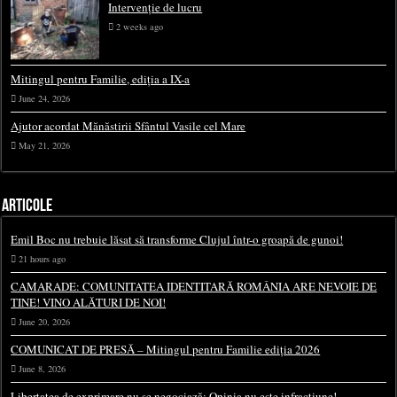
Intervenție de lucru
2 weeks ago
Mitingul pentru Familie, ediția a IX-a
June 24, 2026
Ajutor acordat Mănăstirii Sfântul Vasile cel Mare
May 21, 2026
ARTICOLE
Emil Boc nu trebuie lăsat să transforme Clujul într-o groapă de gunoi!
21 hours ago
CAMARADE: COMUNITATEA IDENTITARĂ ROMÂNIA ARE NEVOIE DE
TINE! VINO ALĂTURI DE NOI!
June 20, 2026
COMUNICAT DE PRESĂ – Mitingul pentru Familie ediția 2026
June 8, 2026
Libertatea de exprimare nu se negociază: Opinia nu este infracțiune!