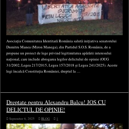
Asociația Comunitatea Identitară România salută inițiativa senatorului
Dumitru Manea (Miron Manega), din Partidul S.O.S. România, de a
propune un proiect de lege privind legitimitatea apărării interesului
național, care include abrogarea legilor delictului de opinie (OUG
31/2002, Legea 217/2015, Legea 157/2018 și Legea 241/2025). Aceste
legi încalcă Constituția României, dreptul la …
Dreptate pentru Alexandru Balcu! JOS CU
DELICTUL DE OPINIE!
September 6, 2025
BLOG
1