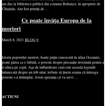
am dus la biblioteca publică din comuna Bubuieci, în apropiere de
Chișinău. Am fost primiți de …
Ce poate învăța Europa de la
moriori
March 8, 2021
BLOG
0
Istoria poporului moriori, foarte puțin cunoscută în afara Oceaniei,
poate părea ca o fabulă, o poveste despre precauție inventată pentru a
îi educa pe copii. Așa de tulburătoare cum este această legendă
întunecată despre un trib uitat, trebuie să ținem seama că întreaga
poveste s-a întâmplat. Avem speranța că va servi …
ACTIUNI