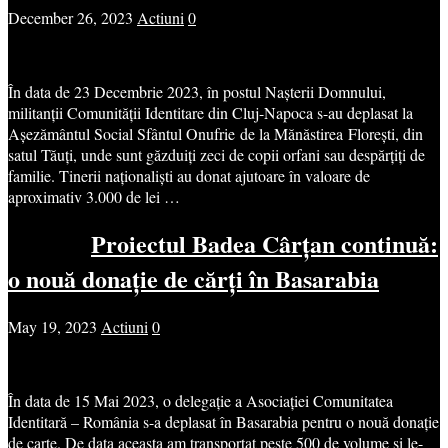
December 26, 2023
Actiuni
0
În data de 23 Decembrie 2023, în postul Nașterii Domnului,
militanții Comunității Identitare din Cluj-Napoca s-au deplasat la
Așezământul Social Sfântul Onufrie de la Mănăstirea Florești, din
satul Tăuți, unde sunt găzduiți zeci de copii orfani sau despărțiți de
familie. Tinerii naționaliști au donat ajutoare în valoare de
aproximativ 3.000 de lei …
Proiectul Badea Cârțan continuă:
o nouă donație de cărți în Basarabia
May 19, 2023
Actiuni
0
În data de 15 Mai 2023, o delegație a Asociației Comunitatea
Identitară – România s-a deplasat în Basarabia pentru o nouă donație
de carte. De data aceasta am transportat peste 500 de volume și le-