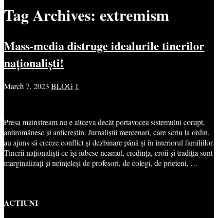
Tag Archives:
extremism
Mass-media distruge idealurile tinerilor
naționaliști!
March 7, 2023
BLOG
1
Presa mainstream nu e altceva decât portavocea sistemului corupt,
antiromânesc și anticreștin. Jurnaliștii mercenari, care scriu la ordin,
au ajuns să creeze conflict și dezbinare până și în interiorul familiilor.
Tinerii naționaliști ce își iubesc neamul, credința, eroii și tradiția sunt
marginalizați și neînțeleși de profesori, de colegi, de prieteni, …
ACTIUNI