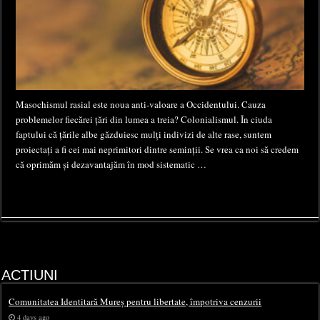
Masochismul rasial este noua anti-valoare a Occidentului. Cauza
problemelor fiecărei țări din lumea a treia? Colonialismul. În ciuda
faptului că țările albe găzduiesc mulți indivizi de alte rase, suntem
proiectați a fi cei mai neprimitori dintre seminții. Se vrea ca noi să credem
că oprimăm și dezavantajăm în mod sistematic …
ACTIUNI
Comunitatea Identitară Mureș pentru libertate, împotriva cenzurii
4 days ago