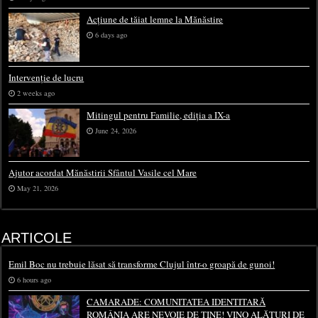
Acțiune de tăiat lemne la Mănăstire
6 days ago
Intervenție de lucru
2 weeks ago
Mitingul pentru Familie, ediția a IX-a
June 24, 2026
Ajutor acordat Mănăstirii Sfântul Vasile cel Mare
May 21, 2026
ARTICOLE
Emil Boc nu trebuie lăsat să transforme Clujul într-o groapă de gunoi!
6 hours ago
CAMARADE: COMUNITATEA IDENTITARĂ
ROMÂNIA ARE NEVOIE DE TINE! VINO ALĂTURI DE