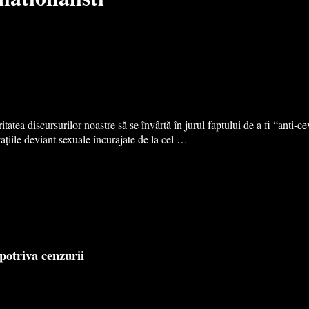
atea discursurilor noastre să se învârtă în jurul faptului de a fi “anti-c
țiile deviant sexuale încurajate de la cel …
potriva cenzurii