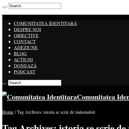
COMUNITATEA IDENTITARĂ
DESPRE NOI
OBIECTIVE
CONTACT
ADEZIUNE
BLOG
ACȚIUNI
DONEAZĂ
PODCAST
Comunitatea Ide
Home
/
Tag Archives: istoria se scrie de nationalisti
Tag Archives:
istoria se scrie de