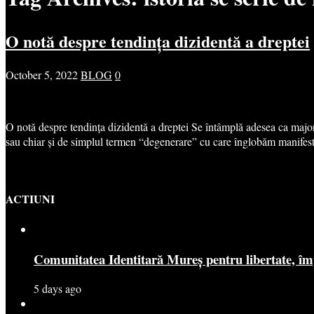
O notă despre tendința dizidentă a dreptei
October 5, 2022
BLOG
0
O notă despre tendința dizidentă a dreptei Se întâmplă adesea ca majorit
sau chiar și de simplul termen “degenerare” cu care înglobăm manifesta
ACTIUNI
Comunitatea Identitară Mureș pentru libertate, îm
5 days ago