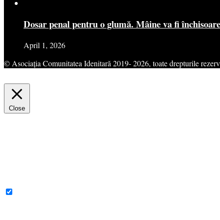
Dosar penal pentru o glumă. Mâine va fi închisoar
April 1, 2026
© Asociația Comunitatea Idenitară 2019- 2026, toate drepturile rezerv
This website uses cookies to improve your experience. We'll assume yo
Close
Privacy Overview
This website uses cookies to improve your experience while you navigat
for the working of basic functionalities of the website. We also use t
consent. You also have the option to opt-out of these cookies. But op
Necessary
Necessary
Always Enabled
Necessary cookies are absolutely essential for the website to function 