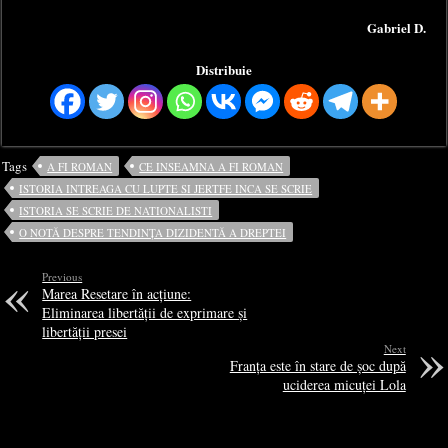
Gabriel D.
Distribuie
Tags
A FI ROMAN
CE INSEAMNA A FI ROMAN
ISTORIA INTREAGA CU LUPTE SI JERTFE INCA SE SCRIE
ISTORIA SE SCRIE DE NATIONALISTI
O NOTĂ DESPRE TENDINȚA DIZIDENTĂ A DREPTEI
Previous
Marea Resetare în acțiune:
Eliminarea libertății de exprimare și
libertății presei
Next
Franța este în stare de șoc după
uciderea micuței Lola