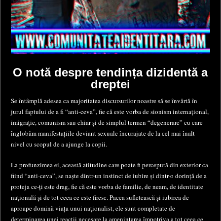
O notă despre tendința dizidentă a
dreptei
Se întâmplă adesea ca majoritatea discursurilor noastre să se învârtă în
jurul faptului de a fi “anti-ceva”, fie că este vorba de sionism internațional,
imigrație, comunism sau chiar și de simplul termen “degenerare” cu care
înglobăm manifestațiile deviant sexuale încurajate de la cel mai înalt
nivel cu scopul de a ajunge la copii.
La profunzimea ei, această atitudine care poate fi percepută din exterior ca
fiind “anti-ceva”, se naște dintr-un instinct de iubire și dintr-o dorință de a
proteja ce-ți este drag, fie că este vorba de familie, de neam, de identitate
națională și de tot ceea ce este firesc. Pacea sufletească și iubirea de
aproape domină viața unui naționalist, ele sunt completate de
determinarea unei reacții necesare la amenințarea împotriva a tot ceea ce