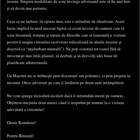
însumi. Singura modalitate de a-mi învinge adversarul este să fiu mai bun
și să devin mai puternic.
Ceea ce ne trebuie, în opinia mea, este o atitudine de idealizare. Acest
lucru implică în mod necesar faptul că avem nevoie de oameni care să
scrie literatură, romane și tratate de filozofie care să transmită o viziune
pozitivă asupra viitorului (activitate ridiculizată în sferele noastre și
descrisă ca “masturbare mentală”). Nu poți construi un castel fără să
întocmești mai întâi planuri, să dezbați și să dezvolți idei bune de
planificare arhitecturală.
Un Maestru nu se definește prin discursuri sau polemici, ci prin propria sa
misiune. Orice adversari pe care îi întâlnim pe drum sunt întâmplători.
Nu vom ajunge niciodată nicăieri dacă îi intimidăm moral pe oameni.
Obținem tracțiune doar atunci când îi inspirăm pe semeni la o viziune
adevărată a viitorului!
Glorie României!
Pentru Biruință!