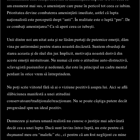
am enumerat mai sus, o amenințare care pune în pericol tot ceea ce iubim.
Prioritatea devine combaterea amenințării imediate, astfel că lupta
naționalistă este percepută drept “anti”. În realitate este o luptă “pro”. De
ce combați amenințarea? Ca să aperi ceea ce iubești.
Unii dintre noi am uitat asta și ne lăsăm purtați de puternice emoții, dăm
vina pe antiromâni pentru starea noastră decăzută. Suntem obsedați de
starea aceasta și de răul din jur. Implicit, motivația noastră derivă din
aceste emoții mistuitoare. Nu numai că este o atitudine auto-distructivă,
sclavagistă pasiunilor și nedemnă, dar este în principal un cadru mental
perdant în orice vrem să întreprindem.
Nu poți scrie viitorul fără să ai o viziune pozitivă asupra lui. Aici se află
slăbiciunea manifestă a unei atitudini
conservatoare/tradiționale/reacționare. Nu se poate câștiga putere decât
progresând spre un ideal pozitiv.
Dumnezeu și natura umană realistă nu cunosc o justiție mai adevărată
decât cea a unei lupte. Dacă sunt învins într-o luptă, nu este pentru că
dușmanul meu era “malefic” etc., ci pentru că am fost neglijent cu mine