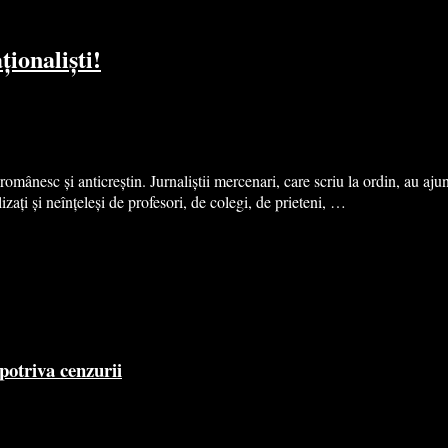
ționaliști!
ânesc și anticreștin. Jurnaliștii mercenari, care scriu la ordin, au ajuns 
lizați și neînțeleși de profesori, de colegi, de prieteni, …
potriva cenzurii