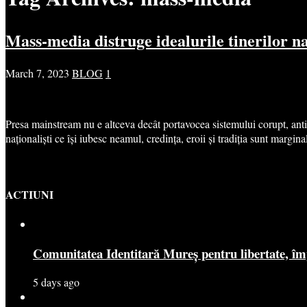
Mass-media distruge idealurile tinerilor na
March 7, 2023
BLOG
1
Presa mainstream nu e altceva decât portavocea sistemului corupt, antirom
naționaliști ce își iubesc neamul, credința, eroii și tradiția sunt margina
ACTIUNI
Comunitatea Identitară Mureș pentru libertate, îm
5 days ago