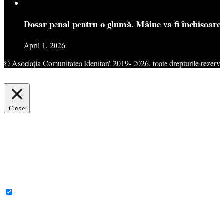
Dosar penal pentru o glumă. Mâine va fi închisoar
April 1, 2026
© Asociația Comunitatea Idenitară 2019- 2026, toate drepturile rezerv
This website uses cookies to improve your experience. We'll assume yo
Close
Privacy Overview
This website uses cookies to improve your experience while you navigat
for the working of basic functionalities of the website. We also use t
consent. You also have the option to opt-out of these cookies. But op
Necessary
Necessary
Always Enabled
Necessary cookies are absolutely essential for the website to function 