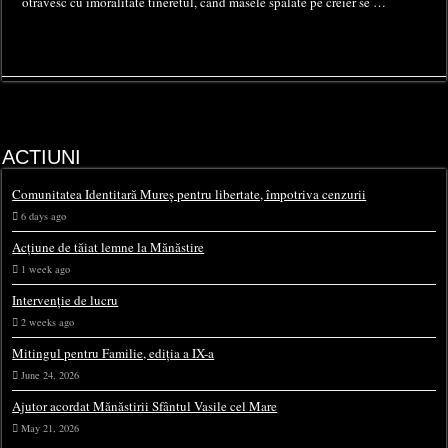
otrăvesc cu imoralitate tineretul, când masele spălate pe creier se …
ACTIUNI
Comunitatea Identitară Mureș pentru libertate, împotriva cenzurii
6 days ago
Acțiune de tăiat lemne la Mănăstire
1 week ago
Intervenție de lucru
2 weeks ago
Mitingul pentru Familie, ediția a IX-a
June 24, 2026
Ajutor acordat Mănăstirii Sfântul Vasile cel Mare
May 21, 2026