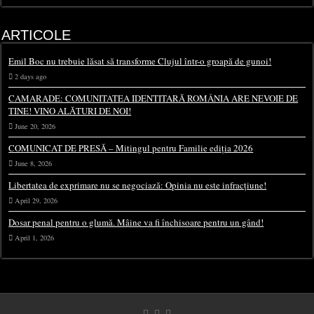
ARTICOLE
Emil Boc nu trebuie lăsat să transforme Clujul într-o groapă de gunoi!
2 days ago
CAMARADE: COMUNITATEA IDENTITARĂ ROMÂNIA ARE NEVOIE DE
TINE! VINO ALĂTURI DE NOI!
June 20, 2026
COMUNICAT DE PRESĂ – Mitingul pentru Familie ediția 2026
June 8, 2026
Libertatea de exprimare nu se negociază: Opinia nu este infracțiune!
April 29, 2026
Dosar penal pentru o glumă. Mâine va fi închisoare pentru un gând!
April 1, 2026