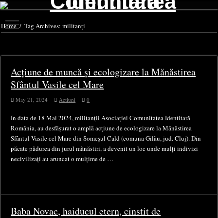
Home
/
Tag Archives: militanți
Tag Archives:
militanți
Acțiune de muncă și ecologizare la Mănăstirea
Sfântul Vasile cel Mare
May 21, 2024
Actiuni
0
În data de 18 Mai 2024, militanții Asociației Comunitatea Identitară
România, au desfășurat o amplă acțiune de ecologizare la Mănăstirea
Sfântul Vasile cel Mare din Someșul Cald (comuna Gilău, jud. Cluj). Din
păcate pădurea din jurul mănăstiri, a devenit un loc unde mulți indivizi
necivilizați au aruncat o mulțime de …
Baba Novac, haiducul etern, cinstit de