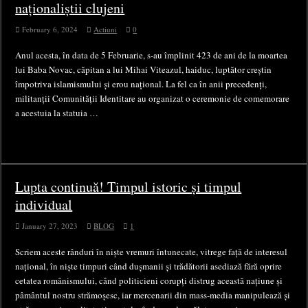
naționaliștii clujeni
February 6, 2024
Actiuni
0
Anul acesta, în data de 5 Februarie, s-au împlinit 423 de ani de la moartea
lui Baba Novac, căpitan a lui Mihai Viteazul, haiduc, luptător creștin
împotriva islamismului și erou național. La fel ca în anii precedenți,
militanții Comunității Identitare au organizat o ceremonie de comemorare
a acestuia la statuia …
Lupta continuă! Timpul istoric și timpul
individual
January 27, 2023
BLOG
1
Scriem aceste rânduri în niște vremuri întunecate, vitrege față de interesul
național, în niște timpuri când dușmanii și trădătorii asediază fără oprire
cetatea românismului, când politicieni corupți distrug această națiune și
pâmântul nostru strămoșesc, iar mercenarii din mass-media manipulează și