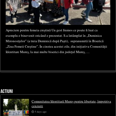
Apreciere pentru femeia creștină Un gest frumos ce poate fi luat ca
exemplu e binevenit oricând e prezentat. S-a întâmplat în „Duminica
Mironosițelor” (a treia Duminică după Paști), supranumită în Biserică
„Ziua Femeii Creștine”. În cinstea acestei zile, din inițiativa Comunității
Identitare Mureș, la mai multe biserici din județul Mureș, …
ACTIUNI
Comunitatea Identitară Mureș pentru libertate, împotriva
cenzurii
5 days ago