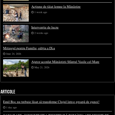
Acțiune de tăiat lemne la Mănăstire
1 week ago
Intervenție de lucru
2 weeks ago
Mitingul pentru Familie, ediția a IX-a
June 24, 2026
Ajutor acordat Mănăstirii Sfântul Vasile cel Mare
May 21, 2026
ARTICOLE
Emil Boc nu trebuie lăsat să transforme Clujul într-o groapă de gunoi!
1 day ago