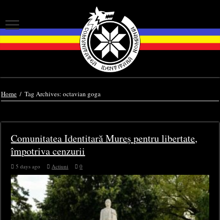
Home
/
Tag Archives: octavian goga
Tag Archives:
octavian goga
Comunitatea Identitară Mureș pentru libertate,
împotriva cenzurii
5 days ago
Actiuni
0