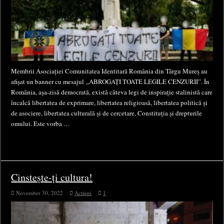
Membrii Asociației Comunitatea Identitară România din Târgu Mureș au
afișat un banner cu mesajul „ABROGAȚI TOATE LEGILE CENZURII”. În
România, așa-zisă democrată, există câteva legi de inspirație stalinistă care
încalcă libertatea de exprimare, libertatea religioasă, libertatea politică și
de asociere, libertatea culturală și de cercetare, Constituția și drepturile
omului. Este vorba …
Cinstește-ți cultura!
November 30, 2022
Actiuni
1