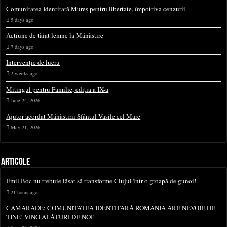
Comunitatea Identitară Mureș pentru libertate, împotriva cenzurii
5 days ago
Acțiune de tăiat lemne la Mănăstire
7 days ago
Intervenție de lucru
2 weeks ago
Mitingul pentru Familie, ediția a IX-a
June 24, 2026
Ajutor acordat Mănăstirii Sfântul Vasile cel Mare
May 21, 2026
ARTICOLE
Emil Boc nu trebuie lăsat să transforme Clujul într-o groapă de gunoi!
21 hours ago
CAMARADE: COMUNITATEA IDENTITARĂ ROMÂNIA ARE NEVOIE DE
TINE! VINO ALĂTURI DE NOI!