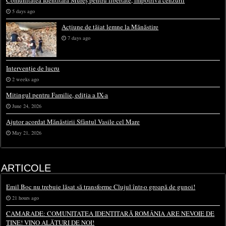
Comunitatea Identitară Mureș pentru libertate, împotriva cenzurii
5 days ago
Acțiune de tăiat lemne la Mănăstire
7 days ago
Intervenție de lucru
2 weeks ago
Mitingul pentru Familie, ediția a IX-a
June 24, 2026
Ajutor acordat Mănăstirii Sfântul Vasile cel Mare
May 21, 2026
ARTICOLE
Emil Boc nu trebuie lăsat să transforme Clujul într-o groapă de gunoi!
21 hours ago
CAMARADE: COMUNITATEA IDENTITARĂ ROMÂNIA ARE NEVOIE DE
TINE! VINO ALĂTURI DE NOI!