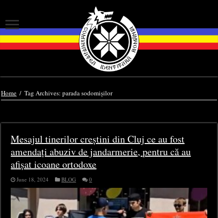
Home
/
Tag Archives: parada sodomișilor
Tag Archives:
parada sodomișilor
Mesajul tinerilor creștini din Cluj ce au fost
amendați abuziv de jandarmerie, pentru că au
afișat icoane ortodoxe
June 18, 2024
BLOG
0