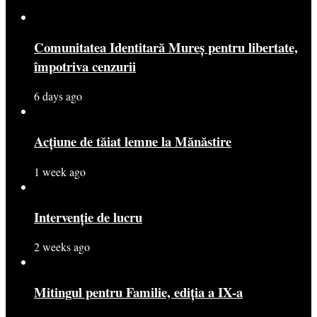
Comunitatea Identitară Mureș pentru libertate,
împotriva cenzurii
6 days ago
Acțiune de tăiat lemne la Mănăstire
1 week ago
Intervenție de lucru
2 weeks ago
Mitingul pentru Familie, ediția a IX-a