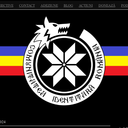
IECTIVE
CONTACT
ADEZIUNE
BLOG
ACȚIUNI
DONEAZĂ
POD
2024