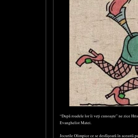
“După roadele lor îi veți cunoaște” ne zice Hri
Evanghelist Matei.
Jocurile Olimpice ce se desfășoară în această p