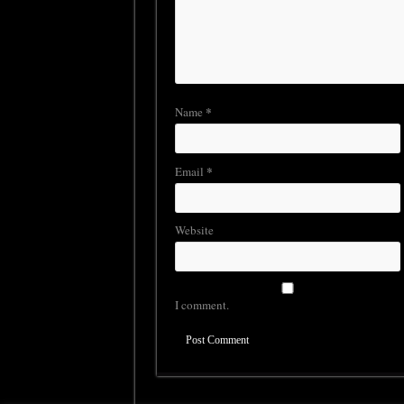
*
Name
*
Email
Website
I comment.