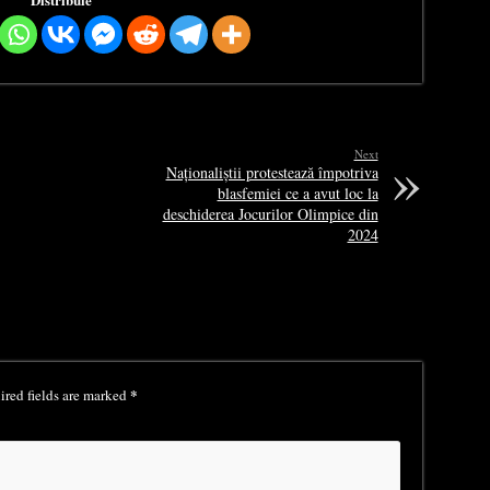
Next
Naționaliștii protestează împotriva
blasfemiei ce a avut loc la
deschiderea Jocurilor Olimpice din
2024
*
red fields are marked