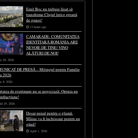
Emil Boc nu trebuie lăsat să
transforme Clujul într-o groapă
de gunoi!
13 hours ago
CAMARADE: COMUNITATEA
IDENTITARĂ ROMÂNIA ARE
NEVOIE DE TINE! VINO
ALĂTURI DE NOI!
e 20, 2026
UNICAT DE PRESĂ – Mitingul pentru Familie
ia 2026
e 8, 2026
rtatea de exprimare nu se negociază: Opinia nu
 infracțiune!
il 29, 2026
Dosar penal pentru o glumă.
Mâine va fi închisoare pentru un
gând!
April 1, 2026