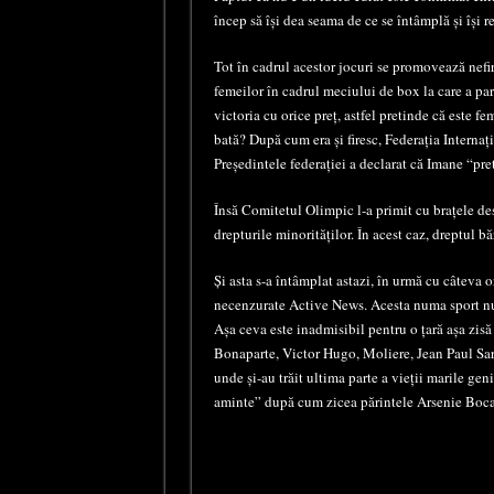
încep să își dea seama de ce se întâmplă și își r
Tot în cadrul acestor jocuri se promovează nef
femeilor în cadrul meciului de box la care a par
victoria cu orice preț, astfel pretinde că este fe
bată? După cum era și firesc, Federația Internaț
Președintele federației a declarat că Imane “pr
Însă Comitetul Olimpic l-a primit cu brațele desc
drepturile minorităților. În acest caz, dreptul bă
Și asta s-a întâmplat astazi, în urmă cu câteva o
necenzurate Active News. Acesta numa sport nu 
Așa ceva este inadmisibil pentru o țară așa zis
Bonaparte, Victor Hugo, Moliere, Jean Paul Sartre
unde și-au trăit ultima parte a vieții marile ge
aminte” după cum zicea părintele Arsenie Boca