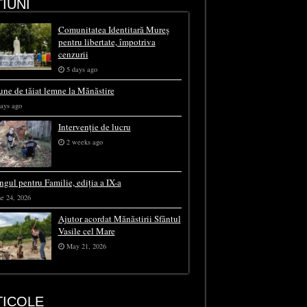
IUNI
Comunitatea Identitară Mureș
pentru libertate, împotriva
cenzurii
5 days ago
une de tăiat lemne la Mănăstire
ays ago
Intervenție de lucru
2 weeks ago
ngul pentru Familie, ediția a IX-a
e 24, 2026
Ajutor acordat Mănăstirii Sfântul
Vasile cel Mare
May 21, 2026
TICOLE