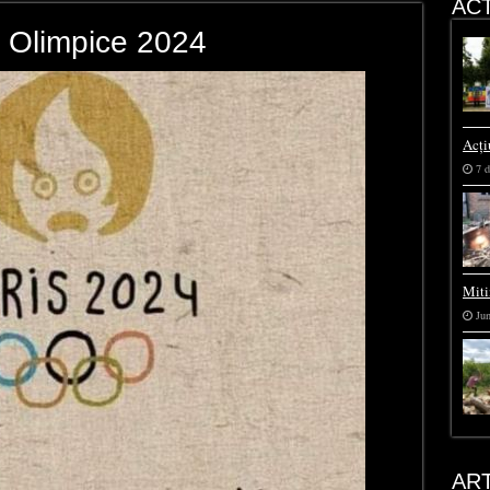
ACT
r Olimpice 2024
Acți
7 d
Miti
Jun
AR