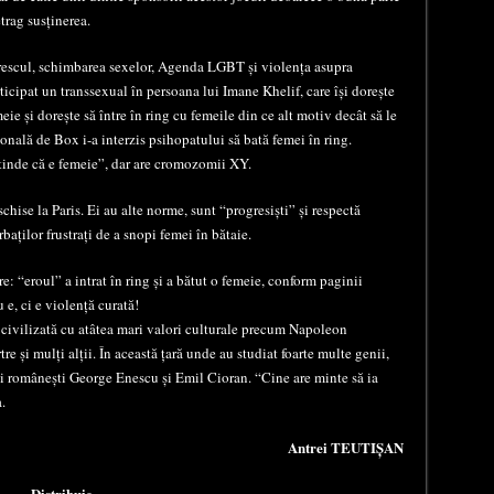
etrag susținerea.
irescul, schimbarea sexelor, Agenda LGBT și violența asupra
ticipat un transsexual în persoana lui Imane Khelif, care își dorește
meie și dorește să între în ring cu femeile din ce alt motiv decât să le
ională de Box i-a interzis psihopatului să bată femei în ring.
etinde că e femeie”, dar are cromozomii XY.
hise la Paris. Ei au alte norme, sunt “progresiști” și respectă
rbaților frustrați de a snopi femei în bătaie.
re: “eroul” a intrat în ring și a bătut o femeie, conform paginii
e, ci e violență curată!
ă civilizată cu atâtea mari valori culturale precum Napoleon
 și mulți alții. În această țară unde au studiat foarte multe genii,
nii românești George Enescu și Emil Cioran. “Cine are minte să ia
.
Antrei TEUTIȘAN
Distribuie