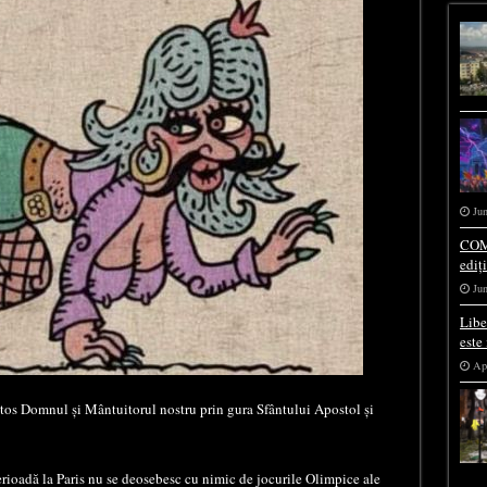
Jun
COM
ediț
Jun
Libe
este
Apr
stos Domnul și Mântuitorul nostru prin gura Sfântului Apostol și
erioadă la Paris nu se deosebesc cu nimic de jocurile Olimpice ale