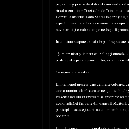
păgânilor și practicile stalinist-comuniste, sat
ritual asemănător Cinei celei de Taină, ritual c
Domnul a instituit Taina Sfintei Împărtășanii, 
aspect nu se diferențează cu nimic de un episo
nevinovați și condamnați pe nedrept să profane
În continuare apare un cal alb pal despre care 
„Și m-am uitat și iată un cal palid; și numele lui
peste a patra parte a pământului, să ucidă cu sa
Ce reprezintă acest cal?
Din termenul grecesc care definește culoarea c
care o numim „clor”, ceea ce ne ajută să înțele
Prezența iadului în imediata sa apropiere arată 
acolo, adică ei fac parte din oamenii păcătoși, 
participă la aceste jocuri sau chiar mor în timpu
pocăință.
Faptul că nu e un lucru curat este confirmat chi