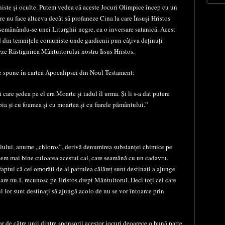
aniste și oculte. Putem vedea că aceste Jocuri Olimpice încep cu un
are nu face altceva decât să profaneze Cina la care Însuși Hristos
asemănându-se unei Liturghii negre, ca o inversare satanică. Acest
d din temnițele comuniste unde gardienii pun câțiva deținuți
ze Răstignirea Mântuitorului nostru Iisus Hristos.
se spune în cartea Apocalipsei din Noul Testament:
 care ședea pe el era Moarte și iadul îl urma. Și li s-a dat putere
bia și cu foamea și cu moartea și cu fiarele pământului.”
alului, anume „chloros”, derivă denumirea substanței chimice pe
gem mai bine culoarea acestui cal, care seamănă cu un cadavru.
faptul că cei omorâți de al patrulea călăreț sunt destinați a ajunge
care nu-L recunosc pe Hristos drept Mântuitorul. Deci toți cei care
l lor sunt destinați să ajungă acolo de nu se vor întoarce prin
ar de către unii dintre sponsorii acestor jocuri deoarece o bună parte