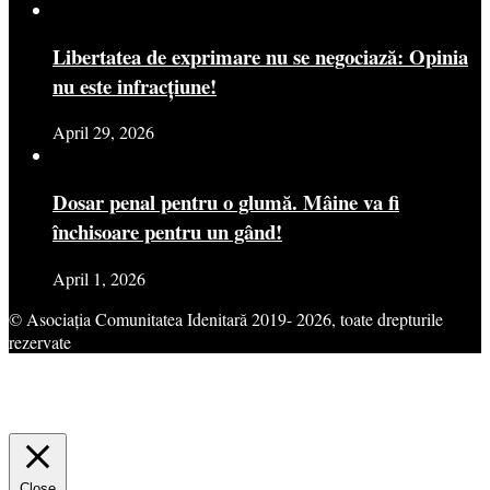
Libertatea de exprimare nu se negociază: Opinia
nu este infracțiune!
April 29, 2026
Dosar penal pentru o glumă. Mâine va fi
închisoare pentru un gând!
April 1, 2026
© Asociația Comunitatea Idenitară 2019- 2026, toate drepturile
rezervate
This website uses cookies to improve your experience. We'll assume
you're ok with this, but you can opt-out if you wish.
Cookie
settings
ACCEPT
Close