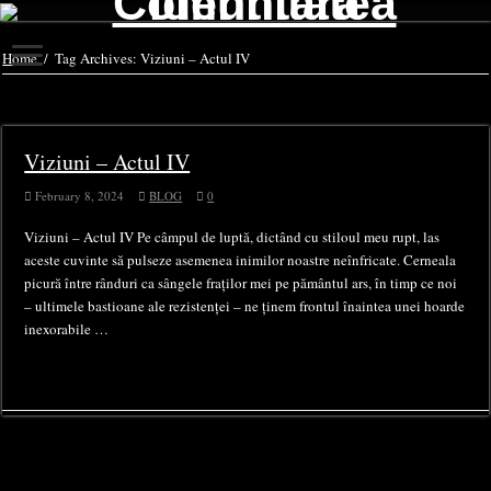
Home
/
Tag Archives: Viziuni – Actul IV
Tag Archives:
Viziuni – Actul IV
Viziuni – Actul IV
February 8, 2024
BLOG
0
Viziuni – Actul IV Pe câmpul de luptă, dictând cu stiloul meu rupt, las
aceste cuvinte să pulseze asemenea inimilor noastre neînfricate. Cerneala
picură între rânduri ca sângele fraților mei pe pământul ars, în timp ce noi
– ultimele bastioane ale rezistenței – ne ținem frontul înaintea unei hoarde
inexorabile …