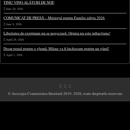
TINE! VINO ALĂTURI DE NOI!
June 20, 2026
COMUNICAT DE PRESĂ – Mitingul pentru Familie ediția 2026
June 8, 2026
Libertatea de exprimare nu se negociază: Opinia nu este infracțiune!
April 29, 2026
Dosar penal pentru o glumă. Mâine va fi închisoare pentru un gând!
April 1, 2026
© Asociația Comunitatea Idenitară 2019- 2026, toate drepturile rezervate
This website uses cookies to improve your experience. We'll assume you're ok with
this, but you can opt-out if you wish.
Cookie settings
ACCEPT
Close