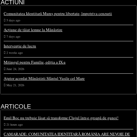
ACTIUNI
Comunitatea Identitară Mureș pentru libertate, împotriva cenzurii
5 days ago
Acțiune de tăiat lemne la Mănăstire
7 days ago
Intervenție de lucru
2 weeks ago
Mitingul pentru Familie, ediția a IX-a
June 24, 2026
Ajutor acordat Mănăstirii Sfântul Vasile cel Mare
May 21, 2026
ARTICOLE
Emil Boc nu trebuie lăsat să transforme Clujul într-o groapă de gunoi!
21 hours ago
CAMARADE: COMUNITATEA IDENTITARĂ ROMÂNIA ARE NEVOIE DE