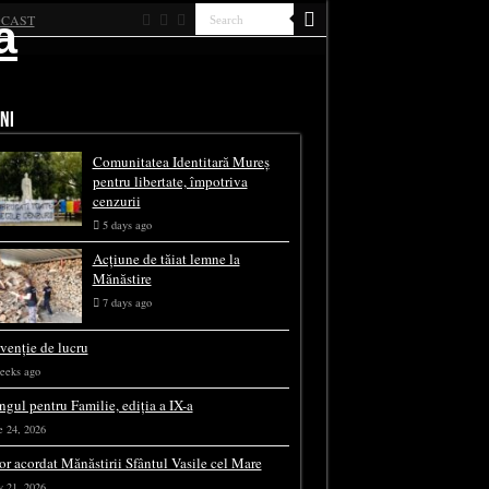
CAST
NI
Comunitatea Identitară Mureș
pentru libertate, împotriva
cenzurii
5 days ago
Acțiune de tăiat lemne la
Mănăstire
7 days ago
rvenție de lucru
eeks ago
ngul pentru Familie, ediția a IX-a
e 24, 2026
or acordat Mănăstirii Sfântul Vasile cel Mare
 21, 2026