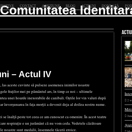
IECTIVE
CONTACT
ADEZIUNE
BLOG
ACȚIUNI
DONEAZĂ
POD
ACTIU
uni – Actul IV
, las aceste cuvinte să pulseze asemenea inimilor noastre
ngele fraților mei pe pământul ars, în timp ce noi – ultimele
Inte
intea unei hoarde inexorabile de canibali. Oștile lor vin valuri după
2 w
iar înverșunarea în fața morții a devenit deja al doilea nostru nume.
Miti
Jun
 se înalță peste tot ceea ce am cunoscut ca omenire. În acest teatru
fiecare respirație e un jurământ că nu vom ceda. Vedetele căzătoare
Ajut
ile noastre sunt medalii, însemnele tăcerii eroice.
May