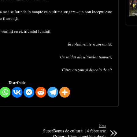
 mea se întinde în noapte ca o ultimă strigare – un nou început este
e îl anunță.
 veni, și cu ei, triumful luminii.
În solidaritate și speranță,
Un soldat ale ultimilor timpuri,
Către orizont și dincolo de el!
Distribuie
Next
SuperBonus de cultură: 14 februarie
– Grigore Vieru e mai bun decât