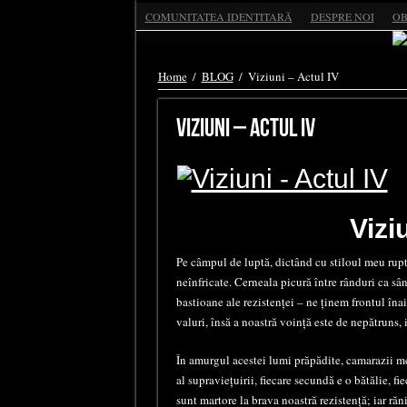
COMUNITATEA IDENTITARĂ
DESPRE NOI
OB
Home
/
BLOG
/
Viziuni – Actul IV
Viziuni – Actul IV
Vizi
Pe câmpul de luptă, dictând cu stiloul meu rupt
neînfricate. Cerneala picură între rânduri ca sâ
bastioane ale rezistenței – ne ținem frontul îna
valuri, însă a noastră voință este de nepătruns, 
În amurgul acestei lumi prăpădite, camarazii mei
al supraviețuirii, fiecare secundă e o bătălie, 
sunt martore la brava noastră rezistență; iar răn