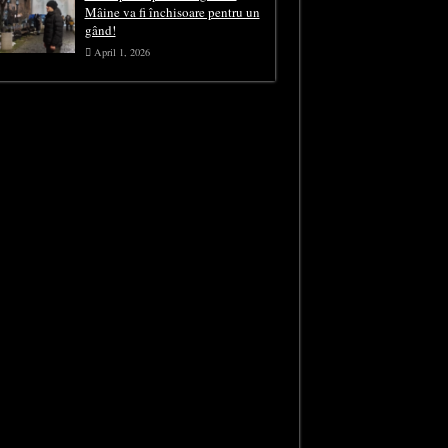
Mâine va fi închisoare pentru un
gând!
April 1, 2026