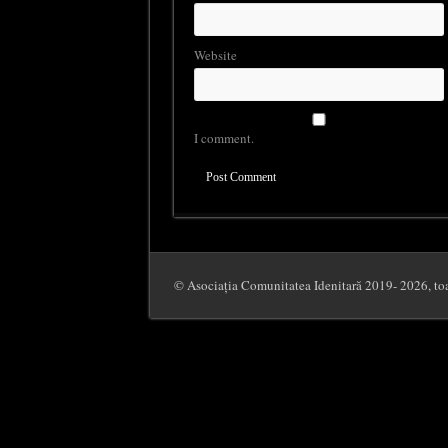
Website
I comment.
© Asociația Comunitatea Idenitară 2019- 2026, toat
Close
Privacy Overview
This website uses cookies to improve your experience while you navigate through
functionalities of the website. We also use third-party cookies that help us an