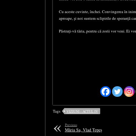
Cu aceste cuvinte, închei. Convingerea în inima
aproape, și noi suntem sclipirile de speranță car
Păstrați-vă tăria, pentru că zorii vor veni. Ei vor
Tags
VIZIUNI - ACTUL IV
Previous
Măria Sa, Vlad Țepeș