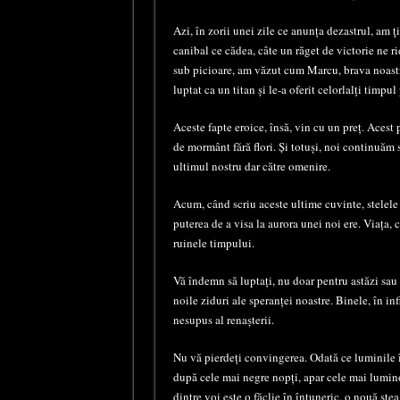
Azi, în zorii unei zile ce anunța dezastrul, am ţ
canibal ce cădea, câte un răget de victorie ne 
sub picioare, am văzut cum Marcu, brava noastră 
luptat ca un titan și le-a oferit celorlalți timp
Aceste fapte eroice, însă, vin cu un preț. Acest 
de mormânt fără flori. Și totuși, noi continuă
ultimul nostru dar către omenire.
Acum, când scriu aceste ultime cuvinte, stelele
puterea de a visa la aurora unei noi ere. Viața,
ruinele timpului.
Vă îndemn să luptați, nu doar pentru astăzi sau 
noile ziduri ale speranței noastre. Binele, în inf
nesupus al renașterii.
Nu vă pierdeți convingerea. Odată ce luminile î
după cele mai negre nopți, apar cele mai luminoas
dintre voi este o făclie în întuneric, o nouă ste