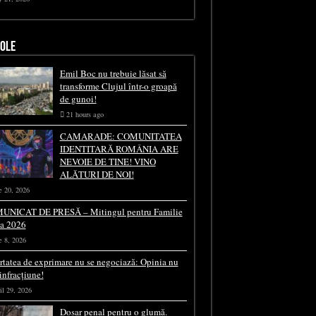
COLE
Emil Boc nu trebuie lăsat să
transforme Clujul într-o groapă
de gunoi!
21 hours ago
CAMARADE: COMUNITATEA
IDENTITARĂ ROMÂNIA ARE
NEVOIE DE TINE! VINO
ALĂTURI DE NOI!
e 20, 2026
UNICAT DE PRESĂ – Mitingul pentru Familie
ia 2026
e 8, 2026
rtatea de exprimare nu se negociază: Opinia nu
 infracțiune!
il 29, 2026
Dosar penal pentru o glumă.