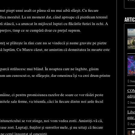
inut piept unui asalt ce părea să nu mai aibă sfârșit. Cu fiecare
ridica moralul. La un moment dat, când aproape că pierdeam terenul
ARTI
stâncă, s-a aruncat în mijlocul luptei cu flăcările furiei în ochi. A
ul prețios, timp ce se cumpără doar cu prețul suprem.
preț se plătește în răni care nu se vindecă și nume gravate pe pietre
m să luptăm. Cu Marcu căzut, ne amintim că demnitatea în moarte este
 parcă strălucesc mai blând. În noaptea care ne înghite, găsim
 cum am cunoscut-o, se sfârșește, dar omenirea își va croi drum printre
Jun
COM
mâine, ci pentru promisiunea razelor de soare ce vor răsări peste
ediț
initele sale forme, va triumfa, căci în fiecare dintre noi arde focul
Jun
Libe
este
ntunericului se vor stinge, noi vom vedea zorii. Amintiți-vă că,
Apr
e zori. Luptați, fraților și surorilor mele, și nu uitați că fiecare
a pe cerul înnoptat al omenirii.