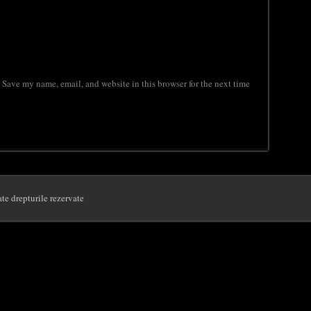
Save my name, email, and website in this browser for the next time
e drepturile rezervate
 the website. Out of these cookies, the cookies that are categorized as necessary ar
alyze and understand how you use this website. These cookies will be stored in your 