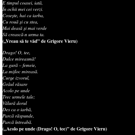
E timpul coasei, iată,
În ochii mei cei verzi.
Cosește, hai ca iarba,
Cu rouă și cu stea,
Mai deasă și mai verde
Să crească-n urma ta.
(„Vreau să te văd” de Grigore Vieru)
Drago! O, tee,
Dulce mireasmă!
La gură – femeie,
La mijloc mireasă.
Curge izvorul,
Grâul răsare
Acolo pe unde
Trec urmele tale;
Vălură dorul
Des ca o iarbă,
Parcă răspunde,
Parcă întreabă.
(„Acolo pe unde (Drago! O, tee)” de Grigore Vieru)