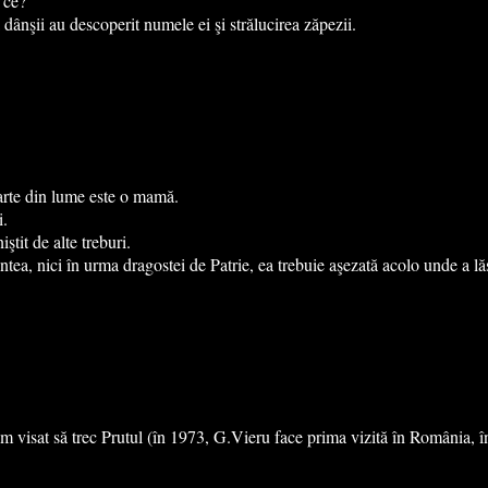
 ce?”
ânşii au descoperit numele ei şi strălucirea zăpezii.
arte din lume este o mamă.
i.
ştit de alte treburi.
intea, nici în urma dragostei de Patrie, ea trebuie aşezată acolo unde a 
m visat să trec Prutul (în 1973, G.Vieru face prima vizită în România, î