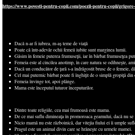
https://www.povesti-pentru-copii.com/poezii-pentru-copii/grigore
Dacă n-ar fi iubrea, m-aș teme de viață
Poate că într-adevăr ochii femeii iubite sunt marginea lumii.
Găsim în femeie puterea frumuseţii, iar în bărbat frumuseţea pute
Femeia este al cincilea anotimp, în care natura se odihneşte, aminti
Dacă un conducător de ţară s-a îndrăgostit brusc de o femeie, dân
Cel mai puternic bărbat poate fi înghiţit de o simplă gropiţă din
Femeia învinge tot, apoi plânge.
Mama este începutul tuturor începuturilor.
Dintre toate religiile, cea mai frumoasă este mama.
De ce mai suflu dimineaţa în promoroaca geamului, dacă nu se
Nicio mamă nu este războinică, dar vitejia fiului ei îi umple sufl
Pragul este un animal divin care se hrăneşte cu urmele mamei.