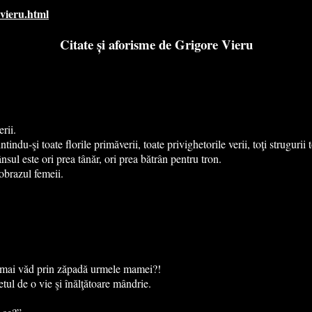
-vieru.html
Citate și aforisme de Grigore Vieru
rii.
ndu-şi toate florile primăverii, toate privighetorile verii, toţi strugurii t
sul este ori prea tânăr, ori prea bătrân pentru tron.
 obrazul femeii.
 mai văd prin zăpadă urmele mamei?!
etul de o vie şi înălţătoare mândrie.