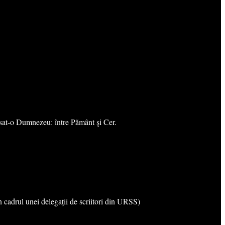
lăsat-o Dumnezeu: între Pământ şi Cer.
n cadrul unei delegații de scriitori din URSS)