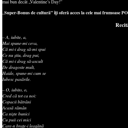
mai bun decât „Valentine’s Day!”
Super-Bonus de cultură” îți oferă acces la cele mai frumoas
„
Recit
– A, iubite, a,
Mai spune-mi ceva,
Că mi-i drag să-mi spui
Ce nu știu, drag pui,
Că mi-i drag să-ascult
De dragoste mult,
Haide, spune-mi cum se
Iubesc pasările.
– O, iubito, o,
Cred că tot ca noi:
Copacii bătrâni
Acasă rămân
Ca niște bunici
Cu puii cei mici
Care-n brațe-i leagănă