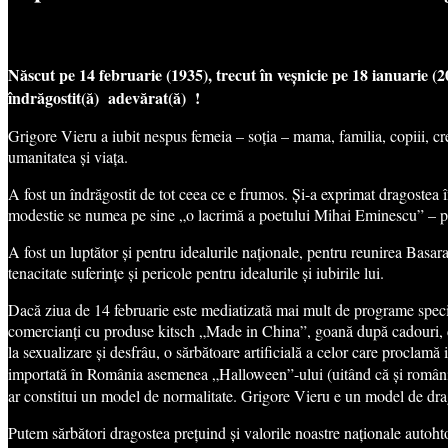
Născut pe 14 februarie (1935), trecut în veșnicie pe 18 ianuarie
îndrăgostit(ă) adevărat(ă) !
Grigore Vieru a iubit nespus femeia – soția – mama, familia, copiii, c
umanitatea și viața.
A fost un îndrăgostit de tot ceea ce e frumos. Și-a exprimat dragostea
modestie se numea pe sine „o lacrimă a poetului Mihai Eminescu” – poe
A fost un luptător și pentru idealurile naționale, pentru reunirea Basa
tenacitate suferințe și pericole pentru idealurile și iubirile lui.
Dacă ziua de 14 februarie este mediatizată mai mult de programe speciale
comercianți cu produse kitsch „Made in China”, goană după cadouri, conc
la sexualizare și desfrâu, o sărbătoare artificială a celor care proclamă i
importată în România asemenea „Halloween”-ului (uitând că și românii 
ar constitui un model de normalitate. Grigore Vieru e un model de drago
Putem sărbători dragostea prețuind și valorile noastre naționale autoht