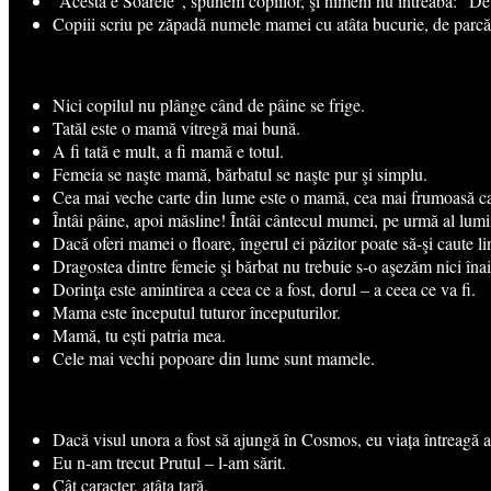
“Acesta e Soarele”, spunem copiilor, şi nimeni nu întreabă: “De
Copiii scriu pe zăpadă numele mamei cu atâta bucurie, de parcă d
Nici copilul nu plânge când de pâine se frige.
Tatăl este o mamă vitregă mai bună.
A fi tată e mult, a fi mamă e totul.
Femeia se naşte mamă, bărbatul se naşte pur şi simplu.
Cea mai veche carte din lume este o mamă, cea mai frumoasă c
Întâi pâine, apoi măsline! Întâi cântecul mumei, pe urmă al lumi
Dacă oferi mamei o floare, îngerul ei păzitor poate să-şi caute lini
Dragostea dintre femeie şi bărbat nu trebuie s-o aşezăm nici îna
Dorinţa este amintirea a ceea ce a fost, dorul – a ceea ce va fi.
Mama este începutul tuturor începuturilor.
Mamă, tu ești patria mea.
Cele mai vechi popoare din lume sunt mamele.
Dacă visul unora a fost să ajungă în Cosmos, eu viața întreagă a
Eu n-am trecut Prutul – l-am sărit.
Cât caracter, atâta ţară.