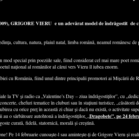
 (2009), GRIGORE VIERU e un adevărat model de îndrăgostit de care 
redința, cultura, natura, plaiul natal, limba română, neamul românesc de 
 în mod special prin poeziile sale, fiind considerat cel mai mare poet r
tul național al românilor al cărui vers Vieru îl iubea enorm.
rabiei cu România, fiind unul dintre principalii promotori ai Mișcării de
 la TV și radio ca „Valentine’s Day – ziua îndrăgostiților”, cu „dedicați
erte, chefuri tematice în cluburi sau în stațiuni turistice, „căsătorii d
ubirea cu orice preț în această zi chiar și dacă nu există, o activitate sup
Dragobete”, pe 24 febr
au o sărbătoare autohtonă a îndrăgostiților,
„
ste curată, fidelă, statornică, morală și creștină.
one! Pe 14 februarie cunoaște-l sau amintește-ți de Grigore Vieru și real