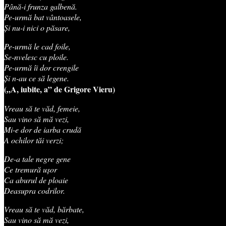
Până-i frunza galbenă.
Pe-urmă bat vântoasele,
Și nu-i nici o păsare,
Pe-urmă le cad foile,
Se-nvelesc cu ploile.
Pe-urmă îi dor crengile
Și n-au ce să legene.
(„A, iubite, a” de Grigore Vieru)
Vreau să te văd, femeie,
Sau vino să mă vezi,
Mi-e dor de iarba crudă
A ochilor tăi verzi;
De-a tale negre gene
Ce tremură ușor
Ca aburul de ploaie
Deasupra codrilor.
Vreau să te văd, bărbate,
Sau vino să mă vezi,