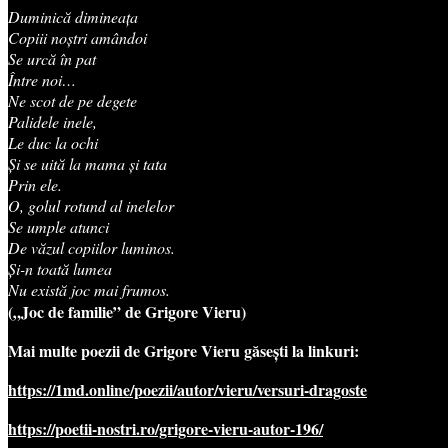
Duminică dimineața
Copiii noștri amândoi
Se urcă în pat
Între noi…
Ne scot de pe degete
Palidele inele,
Le duc la ochi
Și se uită la mama și tata
Prin ele.
O, golul rotund al inelelor
Se umple atunci
De văzul copiilor luminos.
Și-n toată lumea
Nu există joc mai frumos.
(„Joc de familie” de Grigore Vieru)
Mai multe poezii de Grigore Vieru găsești la linkuri:
https://1md.online/poezii/autor/vieru/versuri-dragoste
https://poetii-nostri.ro/grigore-vieru-autor-196/