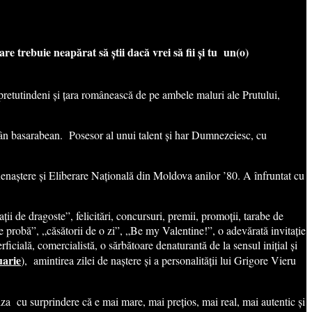
trebuie neapărat să știi dacă vrei să fii și tu un(o)
pretutindeni și țara românească de pe ambele maluri ale Prutului,
omân basarabean. Posesor al unui talent și har Dumnezeiesc, cu
 Renaștere și Eliberare Națională din Moldova anilor ’80. A înfruntat cu
i de dragoste”, felicitări, concursuri, premii, promoții, tarabe de
e probă”, „căsătorii de o zi”, „Be my Valentine!”, o adevărată invitație
erficială, comercialistă, o sărbătoare denaturantă de la sensul inițial și
uarie
), amintirea zilei de naștere și a personalității lui Grigore Vieru
iza cu surprindere că e mai mare, mai prețios, mai real, mai autentic și