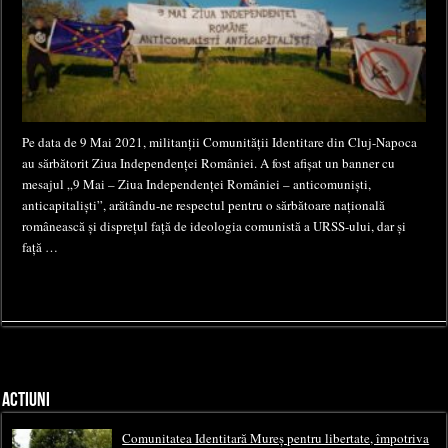
Pe data de 9 Mai 2021, militanții Comunității Identitare din Cluj-Napoca
au sărbătorit Ziua Independenței României. A fost afișat un banner cu
mesajul „9 Mai – Ziua Independenței României – anticomuniști,
anticapitaliști”, arătându-ne respectul pentru o sărbătoare națională
românească și disprețul față de ideologia comunistă a URSS-ului, dar și
față …
ACTIUNI
Comunitatea Identitară Mureș pentru libertate, împotriva