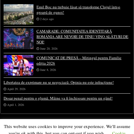
Emil Boc nu trebuie lăsat să transforme Clujul într-o
groapă de gunoi!
2 days ago
CAMARADE: COMUNITATEA IDENTITARĂ
ROMÂNIA ARE NEVOIE DE TINE! VINO ALĂTURI DE
NOI!
June 20, 2026
COMUNICAT DE PRESĂ – Mitingul pentru Familie
ediția 2026
June 8, 2026
Libertatea de exprimare nu se negociază: Opinia nu este infracțiune!
April 29, 2026
Dosar penal pentru o glumă. Mâine va fi închisoare pentru un gând!
April 1, 2026
This website uses cookies to improve your experience. We'll assume
you're ok with this, but you can opt-out if you wish.
Cookie