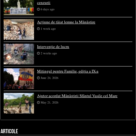
cenzurii
6 days ago
Acțiune de tăiat lemne la Mănăstire
1 week ago
Intervenție de lucru
2 weeks ago
Mitingul pentru Familie, ediția a IX-a
June 24, 2026
Ajutor acordat Mănăstirii Sfântul Vasile cel Mare
May 21, 2026
ARTICOLE