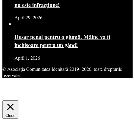
nu este infracțiune!
April 29, 2026
Dosar penal pentru o glumă. Mâine va fi
închisoare pentru un gând!
April 1, 2026
© Asociația Comunitatea Idenitară 2019- 2026, toate drepturile
rezervate
This website uses cookies to improve your experience. We'll assume
you're ok with this, but you can opt-out if you wish.
Cookie
settings
ACCEPT
Close
Privacy Overview