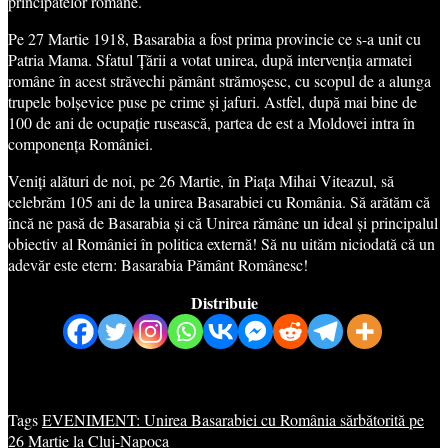
principatelor române.
Pe 27 Martie 1918, Basarabia a fost prima provincie ce s-a unit cu
Patria Mama. Sfatul Țării a votat unirea, după intervenția armatei
române în acest străvechi pământ strămoșesc, cu scopul de a alunga
trupele bolșevice puse pe crime și jafuri. Astfel, după mai bine de
100 de ani de ocupație rusească, partea de est a Moldovei intra în
componența României.
Veniți alături de noi, pe 26 Martie, în Piața Mihai Viteazul, să
celebrăm 105 ani de la unirea Basarabiei cu România. Să arătăm că
încă ne pasă de Basarabia și că Unirea rămâne un ideal și principalul
obiectiv al României în politica externă! Să nu uităm niciodată că un
adevăr este etern: Basarabia Pământ Românesc!
Distribuie
Tags
EVENIMENT: Unirea Basarabiei cu România sărbătorită pe
26 Martie la Cluj-Napoca