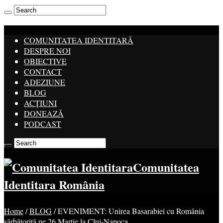
COMUNITATEA IDENTITARĂ
DESPRE NOI
OBIECTIVE
CONTACT
ADEZIUNE
BLOG
ACȚIUNI
DONEAZĂ
PODCAST
Comunitatea
Identitara România
Home
/
BLOG
/
EVENIMENT: Unirea Basarabiei cu România
sărbătorită pe 26 Martie la Cluj-Napoca